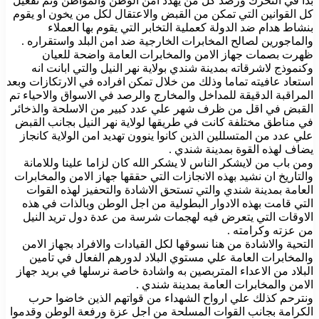
بدا في التحرك ورصد كل من يهدد امن الوطن والمواطن وتم تفعيل
كل القوانين التي تمكن من القبض والاعتقال لكل من يخون او يقوم
بنشاط هدام ضد الدولة كعملية التخابر التي يقوم بها العملاء
والماجورين لصالح المخابرات الخارجية ضد امن البلد واستقراره .
ظهرت بصمات جهاز الامن والمخابرات العامة واضحة للعيان
وكنموذج لاشرقاته بمدينة شندي بولاية نهر النيل والتي ابانت انه
استعاد عافيته تماما وذلك من خلال تمكن افراده في الارتكازات وبعد
المراقبة الدقيقة للمداخل والمخارج والرصد في الاسواق والاحياء تم
القبض في اقل من ظرف شهر علي عدد كبير من الاسلحة والذخائر
في مناطق مختلفة كانت في طريقها لولاية نهر النيل بجانب القبض
علي عدد من المتسللين الذين كانوا ينوون تهديد امن الولاية كانجاز
يضاف لهذه القوة بمدينة شندي .
ومن باب من لايشكر الناس لا يشكر الله كان لزاما علينا وللامانة
والتاريخ ان نشيد بهذه الانجازات التي حققها جهاز الامن والمخابرات
العامة بمدينة شندي والتي تستحق الاشادة والتحفيز لهذه القوات
التي قامت بهذه الادوار البطولية من اجل الوطن وبالذات في هذه
الاوقات التي يتعرض فيه لهجمات شرسة من عدة دول تريد النيل
من عزته وكرامته .
التحية والاشادة من هنا نسوقها لكل القيادات والافراد بجهاز الامن
والمخابرات العامة علي مستوي البلاد لدورهم الفعال في تامين
البلاد من الاعداء المتربصين به واشادة خاصة نرسلها في بريد جهاز
الامن والمخابرات العامة بمدينة شندي .
ونترحم كذلك علي ارواح الشهداء من قواتهم الذين خاضوا حرب
الكرامة بجانب القوات المسلحة من اجل عزة ورفعة الوطن وقدموا