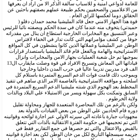
للعامة لدواعي امنية و للاسباب سالفة الذكر الا من اراد ان يعرفها
من الاعلاميين والصحفيين بحكم طبيعة عملهم بصفتهم باحثين عن
الحقائق دوما لعكسها للراي العام .
قوة هذا الجهاز الامني جعل قائد المليشيا محمد حمدان دقلو (
حميدتي) يتخوف منه عندما كان في سدة الحكم وبصفته نائبا للرئيس
وعبر التنسيق مع المخابرات الخارجية استطاع ان ينال من مقدراته
خوفا من كشف مؤامراتهم التي كانت تدار في الخفاء لافتراس
الوطن عبر المليشيا وعملائها الذين كانوا ينشطون في كل المواقع
الاستراتيجية والهامة وبالفعل قام قائد المليشيا باستصدار قرارات
بموجبها تم حل شعبة العمليات بجهاز الامن والمخابرات وانزال
قياداتها الي المعاش وتسريح الافراد في قوة وصلت مايقارب ال13
الف فرد مدربين تدريبا عاليا في حرب المدن داخليا وخارجيا
وبموجب ذلك قامت قوات الدعم السريع المتمردة باستلام كل
اسلحته و مواقعه الاستراتيجية بالعاصمة الامر الذي ساهم في تتفيذ
المخطط بعد الهجوم الذي شنته مليشيا الدعم السريع المتمردة في
السابق وتمكنت بكل سهولة ويسر من الاستيلاء علي البلاد وبالذات
ولاية الخرطوم .
ولكن بالرغم من تلك المحاصرة المتعمدة للجهاز ومحاولة تقليل
دوره قام الحادبين علي الوطن من بعض القيادات بالدولة بعد
مجهودات جبارة باعادته الي سيرته الاولي عبر اجازة لوائحه وقوانينه
التي تم تحجيمها في حكومة الفترة الانتقالية بالذات التي تتعلق
بالقبض والاعتقال والتي تم حصرها في جمع التقارير فقط في
جريمه سيسجلها التاريخ لكل من خان الوطن لكن بعد اجازة قوانينه