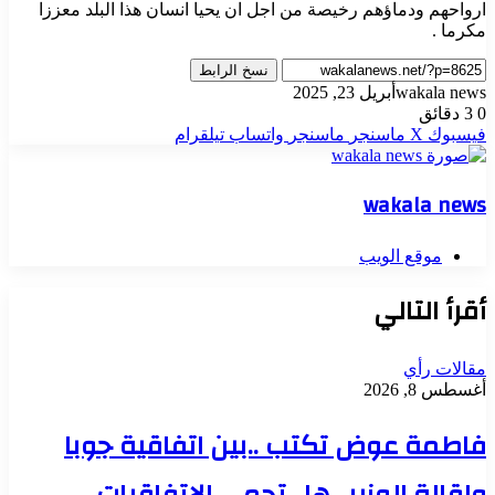
ارواحهم ودماؤهم رخيصة من اجل ان يحيا انسان هذا البلد معززا
مكرما .
نسخ الرابط
wakala news
أبريل 23, 2025
0
3 دقائق
فيسبوك
‫X
ماسنجر
ماسنجر
واتساب
تيلقرام
wakala news
موقع الويب
أقرأ التالي
مقالات رأي
أغسطس 8, 2026
فاطمة عوض تكتب ..بين اتفاقية جوبا