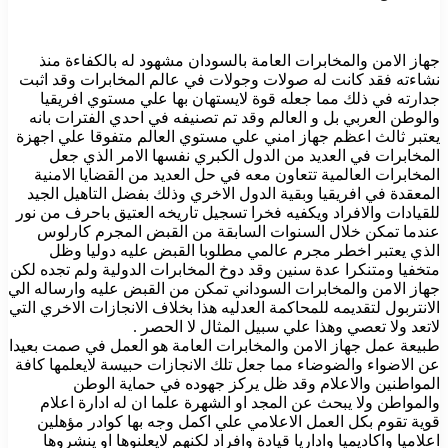
جهاز الامن والمخابرات العامة بالسودان مشهود له بالكفاءة منذ
نشاءته فقد كانت له صولات وجولات في عالم المخابرات وقد اثبت
جدارته في ذلك مما جعله قوة لايستهان بها علي مستوي افريقيا
والوطن العربي بل و العالم وقد تم تصنيفه في احدي الفترات بانه
يعتبر ثالث اعظم جهاز امني علي مستوي العالم متفوقا علي اجهزة
المخابرات في العديد من الدول الكبري نفسها الامر الذي جعل
المخابرات العالمية تتعاون معه في حل العديد من القضايا الامنية
المعقدة في افريقيا وبقية الدول الاخري وذلك بفضل التاهيل الجيد
للقيادات والافراد ويكفيه فخرا تسجيل تاريخه العتيق باحرف من نور
عندما تمكن خلال السنوات السابقة من القبض المجرم كارلوس
الذي يعتبر اخطر مجرم عالمي مطلوبا القبض عليه دوليا وظل
متخفيا ومتنكرا عدة سنين وقد دوخ المخابرات الدولية ولم تجده لكن
جهاز الامن والمخابرات السوداني تمكن من القبض عليه وارساله الي
الانتربول لتقديمه للمحاكمة العدليه هذا بخلاف الانجازات الاخري التي
لاتعد ولا تعصي وهذا علي سبيل المثال لا الحصر .
طبيعة عمل جهاز الامن والمخابرات العامة هو العمل في صمت بعيدا
عن الاضواء والضوضاء مما جعل تلك الانجازات حبيسة لايعلمها كافة
المواطنين والاعلام وقد ظل يركز جهوده في حماية الوطن
والمواطن ولا يبحث عن المجد او الشهرة علما ان له ادارة اعلام
قوية تقوم بكل العمل الاعلامي علي اكمل وجه بها كوادر مؤهلين
اعلاميا واكاديميا واداريا قيادة وافراد لكنهم لايعلنوها او ينشروها