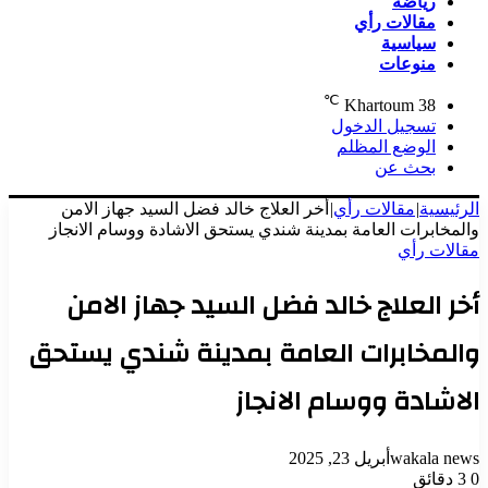
رياضة
مقالات رأي
سياسية
منوعات
℃
Khartoum
38
تسجيل الدخول
الوضع المظلم
بحث عن
الرئيسية
|
مقالات رأي
|
أخر العلاج خالد فضل السيد جهاز الامن
والمخابرات العامة بمدينة شندي يستحق الاشادة ووسام الانجاز
مقالات رأي
أخر العلاج خالد فضل السيد جهاز الامن
والمخابرات العامة بمدينة شندي يستحق
الاشادة ووسام الانجاز
wakala news
أبريل 23, 2025
0
3 دقائق