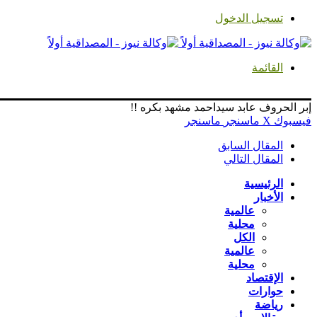
تسجيل الدخول
القائمة
إبر الحروف عابد سيداحمد مشهد بكره !!
فيسبوك
‫X
ماسنجر
ماسنجر
المقال السابق
المقال التالي
الرئيسية
الأخبار
عالمية
محلية
الكل
عالمية
محلية
الإقتصاد
حوارات
رياضة