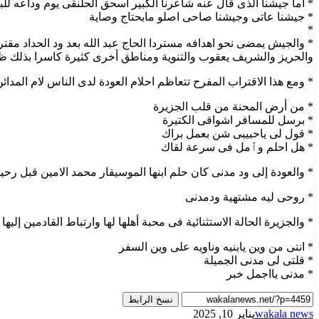
* أما جيشنا الذى قال عنه شاعرنا الكبير اسحق الحلنقى يوم وداعه للب
* جيشنا عاتى وجيشنا صاحى اصلو مابحتاج وصاية
*
* والجيش يمضى نحو اهدافه مستردا الحاج عبد الله بعد ود الحداد مقتر
والحريز والشريف يعقوب والتنوية ومناطق أخرى كثيرة كاسرا بذلك ظه
* ومع هذا الاقتراب المفرح تتعاظم احلام العودة لدى الناس لام المدائن
* من أرض المحنة من قلب الجزيرة
* برسل للمسافر اشواقى الكتيرة
* قول لى ياحبيبى شن بعمل براك
* هل احلم وٱمل فى سرعة لقاك
* والعودة إلى ود مدنى كان حلم ابنها الموسيقار محمد الامين قبل رحيل
* روحى ليه مشتهية ودمدنى
* والجزيرة الحالة الاستثنائية فى محبة أهلها لها وارتباط القادمين إل
* انتى من وين يابنيه وناويه على وين السفر
* قلتى لى مدنى الجميلة
* مدنى يااجمل خبر
نسخ الرابط
wakala news
يناير 10, 2025