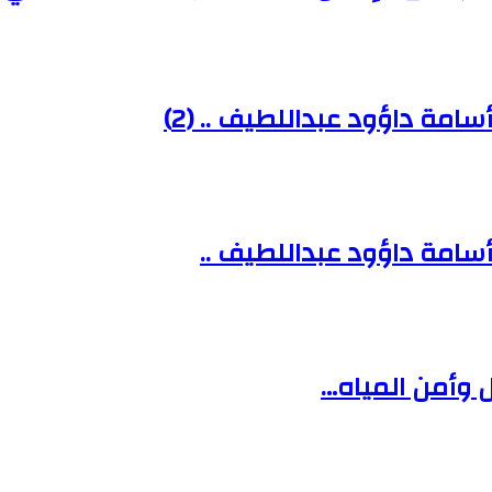
مة داؤود عبداللطيف .. (2)
سامة داؤود عبداللطيف ..
 وأمن المياه…