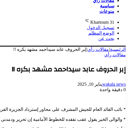
مقالات رأي
سياسية
منوعات
℃
Khartoum
31
تسجيل الدخول
الوضع المظلم
بحث عن
الرئيسية
|
مقالات رأي
|
إبر الحروف عابد سيداحمد مشهد بكره !!
مقالات رأي
إبر الحروف عابد سيداحمد مشهد بكره !!
wakala news
يناير 10, 2025
0
دقيقة واحدة
* نائب القائد العام للجيش المشرف على محاور إسترداد الجزيرة ال
* والوالى الخير يقول عقب تفقده للخطوط الأمامية إن تحرير ودمدنى 