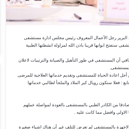
د البرير رجل الأعمال المعروف رئيس مجلس ادارة مستشفى
فى ستفتح ابوابها قريبا باذن الله لمزاولة انشطتها الطبية
في أن المستشفى في طور التأهيل والصيانة والترتيبات لاعلان
للمستشفى.
جل اعادة الحياة للمستشفى وتقديم خدماتها العلاجية للمرضى
ع : فعلا ستكون رويال كير الملاذ والملجأ لطالبي خدماتها
ا صادقا من الكادر الطبي بالمستشفى بالعودة لمواصلة عملهم
الاولى وافضل مما كانت عليه .
 الاجهزة بالمستشفى لم تعرض للتلف غير أن هناك اشياء صغيرة