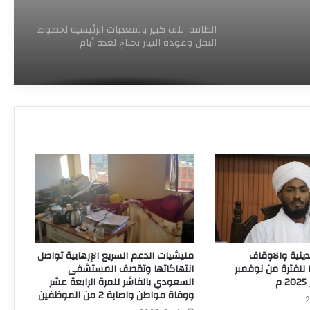
الطاقة: تلف كبير بالمغذيات الرئيسية لخطوط
النقل وعودة التيار تحتاج لعدة أيام
ملتقي جمعية جراحي العظام السودانية
تختتم مؤتمرها العلمي بالخرطوم
وزارة الصحة الاتحادية تجيز استراتيجيتها
الوطنية لتعافي النظام الصحي للأعوام
المقبلة
وفد من اليونيسف يزور الصندوق القومي
للإمدادات الطبية لبحث تعزيز الشراكة ودعم
القطاع الصحي
دينية والاوقاف
مليشيات الدعم السريع الإرهابية تواصل
للفترة من نوفمبر
انتهاكاتها وتقصف المستشفى
وزير التعليم العالي يبشر بقرب معالجة ملف
السعودي بالفاشر للمرة الرابعة عشر
المعاشات وإنشاء مستشفى للتعليم العالي
ووفاة مواطن واصابة 2 من الموظفين