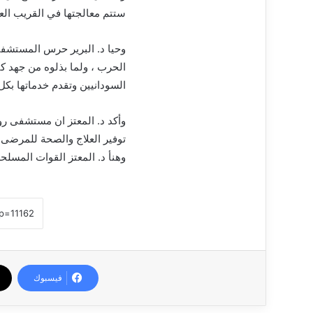
ستتم معالجتها في القريب الع
وحيا د. البرير حرس المستشفى
الحرب ، ولما بذلوه من جهد ك
السودانيين وتقدم خدماتها بكل ا
وأكد د. المعتز ان مستشفى رو
توفير العلاج والصحة للمرضى 
وهنأ د. المعتز القوات المسلح
فيسبوك