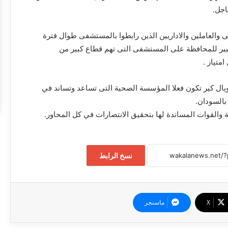
اجل.
 والعاملين والاداريين الذين رابطوا بالمستشفى طوال فترة
بير للمحافظة على المستشفى التى تهم قطاع كبير من
متياز .
يال كير تكون فعلا المؤسسة الصحية التى تساعد وتساند في
بالسودان.
وزارة الصحة الاتحادية تجيز استراتيجيتها
ة والقوات المساندة لها بتحقيق الانتصارات في كل المحاور.
الوطنية لتعافي النظام الصحي للأعوام
المقبلة
وفد من اليونيسف يزور الصندوق القومي
نسخ الرابط
للإمدادات الطبية لبحث تعزيز الشراكة ودعم
القطاع الصحي
وزير التعليم العالي يبشر بقرب معالجة ملف
‫X
ماسنجر
المعاشات وإنشاء مستشفى للتعليم العالي