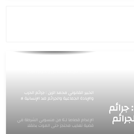
وزير التعليم العالي: التخطيط لقبول 364,830
طالباً هذا العام والجامعات تعود لقيادة
الإعمار
انعقاد امتحانات الشهادة الابتدائية بولاية
الخرطوم نهاية الشهر المقبل
انتخاب جيلوجي مستشار أحمد هارون رئيساً
لمجلس أفريقيا للمعادن وعلوم الأرض
الخبير القانوني محمد الزين : جرائم الحرب
والإبادة الجماعية والجرائم ضد الإنسانية لا
 جرائم
تسقط بالتقادم ولا يجوز التنازل عنها
جرائم
الإعدام قصاصا لـ6 من منسوبي الشرطة في
قادم
قضية تعذيب محتجز حتى الموت بدنقلا