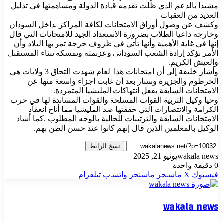
مشيدا بالدعم الذي ظلت تقدمه قيادة الدولة ومساهمتها في تذليل
العديد من العقبات
وكشف عن وصول أوراق الامتحانات لكافة المراكز بداخل السودان
وخارجه داعيا الطلاب بضرورة الاستعداد الجيد للامتحانات التي قال
إنها في غاية الأهمية وأنها تأتي في ظروف حرجة تمر بها البلاد وأن
الأمر يؤكد إرادة الشعب السوداني وعزيمته وتمسكه ببناء المستقبل
والعيش الكريم.
وأشار خليفة إلي أن امتحانات هذا العام شهدت التحاق 3 ولايات هي
الخرطوم والجزيرة وسنار بعد أن غابت اجزاء واسعة منها عن
الامتحانات السابقة بفعل انتهاكات المليشيا المتمردة.
وحيا وكيل التربية القوات المسلحة والقوات المساندة لها في حرب
الكرامة والانتصارات التي حققتها ضد المليشيا مما أتاح انعقاد
الامتحانات السابقة والترتيبات للحالية بالوجه المطلوب .كما أشاد
الوكيل بالمعلمين الذين قال إنهم كانوا عند حسن الظن بهم.
نسخ الرابط
wakala news
يونيو 21, 2025
0
دقيقة واحدة
فيسبوك
‫X
ماسنجر
ماسنجر
واتساب
تيلقرام
wakala news