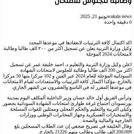
وطالبة للجلوس للامتحان
wakala news
يونيو 21, 2025
0
دقيقة واحدة
اكد اكتمال كافة الترتيبات لانعقادها في موعدها المحدد
وكيل وزارة التربية يعلن عن تسجيل اكثر من ٢٠٠ الف طالبا وطالبة
لامتحانات 2024 المؤجلة
اعلن وكيل وزارة التربية والتعليم د. احمد خليفة عمر عن تسجيل
اكثر من 200 الف طالبا وطالبة للجلوس لامتحانات الشهادة
السودانية المؤجلة للعام 2024 عبر الفين و 102 مركزا منها 50 مركزا
بالخارج .مؤكدا اكتمال كافة الترتيبات والاستعدادات لقيام الامتحانات
في موعدها المقرر له في التاسع والعشرون من الشهر الجاري.
وترأس الفريق أول خالد حسان وزير الداخلية ألمكلف اليوم بمدينة
بورتسودان اجتماع غرفة طوارئ امتحانات الشهادة السودانية بحضور
وكيلي التربية والتعليم والحكم المحلي وممثلين للقوات المسلحة
والاستخبارات العسكرية وجهاز المخابرات الوطني ووزارات
الخارجية والمالية والصحة .
وقال الخليفة في تصريح صحفي إن عدد الطلاب المسجلين بلغ
200.009 الف طالب وطالب منهم 21226 بالخارج.