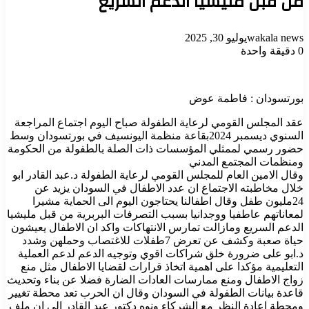
من قبل مليشيا الدعم السريع
wakala news
يوليو 30, 2025
0
دقيقة واحدة
بورتسودان : فاطمة عوض
عقد المجلس القومي لرعاية الطفولة صباح اليوم اجتماع المراجعة
السنوي ديسمبر 2024بقاعة منظمة اليونسيف في بورتسودان وسط
حضور رسمي لممثلي المؤسسات ذات الصلة بالطفولة من الحكومة
ومنظمات المجتمع المدني
وقال الامين العام للمجلس القومي لرعاية الطفولة د.عبد القادر ابو
خلال مخاطبته الاجتماع ان عدد الاطفال في السودان يزيد عن
24مليون طفل وقال اطفالنا يحتاجون اليوم الى الحماية مشيرا
لمعاناتهم عاطفيا ووجدانيا بسبب التصرفات البربرية من قبل مليشيا
الدعم السريع ومازالت تمارس الانتهاكات واكد ان الاطفال يعيشون
حياة صعبة وكشف عن تعرض 7طفلات للاغتصاب وحملهن وشدد
د.ابو على ضرورة خلق شراكات اقوي وتوجيه الدعم لدعم العملية
التعليمية مؤكدا على اهمية اتخاذ قرارات لقضايا الاطفال مثل منع
زواج الاطفال ومنع ممارسات العادات الضارة فضلا عن بناء وتحديث
قاعدة بيانات الطفولة في السودان وقال ان الحرب تعد محطة تغيير
ومحطة اعادة النظر مع الشركاء ونوه دكتور عبد القادر الى ان ملف