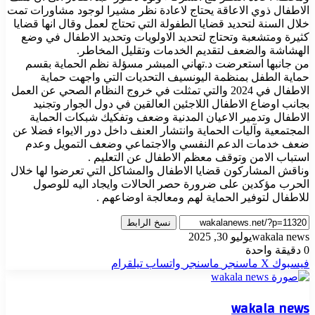
الاطفال ذوي الاعاقة يحتاج لاعادة نظر مشيرا لوجود مشاورات تمت
خلال السنة لتحديد قضايا الطفولة التي تحتاج لعمل وقال انها قضايا
كثيرة ومتشعبة وتحتاج لتحديد الاولويات وتحديد الاطفال في وضع
الهشاشة والضعف لتقديم الخدمات وتقليل المخاطر.
من جانبها استعرضت د.تهاني المبشر مسؤلة نظم الحماية بقسم
حماية الطفل بمنظمة اليونسيف التحديات التي واجهت حماية
الاطفال في 2024 والتي تمثلت في خروج النظام الصحي عن العمل
بجانب اوضاع الاطفال اللاجئين العالقين في دول الجوار وتجنيد
الاطفال وتدمير الاعيان المدنية وضعف وتفكيك شبكات الحماية
المجتمعية وآليات الحماية وانتشار العنف داخل دور الايواء فضلا عن
ضعف خدمات الدعم النفسي والاجتماعي وضعف التمويل وعدم
استباب الامن وتوقف معظم الاطفال عن التعليم .
وناقش المشاركون قضايا الاطفال والمشاكل التي تعرضوا لها خلال
الحرب مؤكدين على ضرورة حصر الحالات وايجاد اليه للوصول
للاطفال لتوفير الحماية لهم ومعالجة اوضاعهم .
نسخ الرابط
wakala news
يوليو 30, 2025
0
دقيقة واحدة
فيسبوك
‫X
ماسنجر
ماسنجر
واتساب
تيلقرام
wakala news