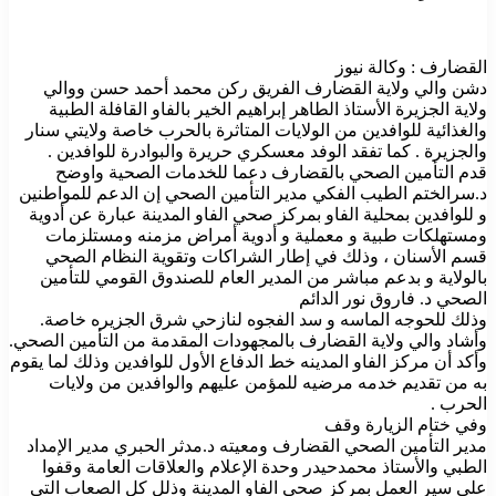
القضارف : وكالة نيوز
دشن والي ولاية القضارف الفريق ركن محمد أحمد حسن ووالي
ولاية الجزيرة الأستاذ الطاهر إبراهيم الخير بالفاو القافلة الطبية
والغذائية للوافدين من الولايات المتاثرة بالحرب خاصة ولايتي سنار
والجزيرة . كما تفقد الوفد معسكري حريرة والبوادرة للوافدين .
قدم التأمين الصحي بالقضارف دعما للخدمات الصحية واوضح
د.سرالختم الطيب الفكي مدير التأمين الصحي إن الدعم للمواطنين
و للوافدين بمحلية الفاو بمركز صحي الفاو المدينة عبارة عن أدوية
ومستهلكات طبية و معملية و أدوية أمراض مزمنه ومستلزمات
قسم الأسنان ، وذلك في إطار الشراكات وتقوية النظام الصحي
بالولاية و بدعم مباشر من المدير العام للصندوق القومي للتأمين
الصحي د. فاروق نور الدائم
وذلك للحوجه الماسه و سد الفجوه لنازحي شرق الجزيره خاصة.
وأشاد والي ولاية القضارف بالمجهودات المقدمة من التأمين الصحي.
وأكد أن مركز الفاو المدينه خط الدفاع الأول للوافدين وذلك لما يقوم
به من تقديم خدمه مرضيه للمؤمن عليهم والوافدين من ولايات
الحرب .
وفي ختام الزيارة وقف
مدير التأمين الصحي القضارف ومعيته د.مدثر الحبري مدير الإمداد
الطبي والأستاذ محمدحيدر وحدة الإعلام والعلاقات العامة وقفوا
على سير العمل بمركز صحي الفاو المدينة وذلل كل الصعاب التي