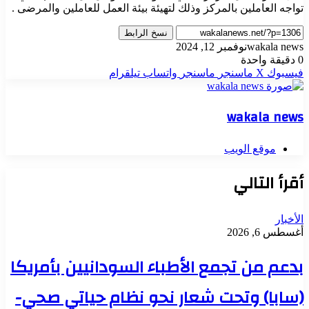
تواجه العاملين بالمركز وذلك لتهيئة بيئة العمل للعاملين والمرضى .
نسخ الرابط
wakala news
نوفمبر 12, 2024
0
دقيقة واحدة
فيسبوك
‫X
ماسنجر
ماسنجر
واتساب
تيلقرام
wakala news
موقع الويب
أقرأ التالي
الأخبار
أغسطس 6, 2026
بدعم من تجمع الأطباء السودانيين بأمريكا
(سابا) وتحت شعار نحو نظام حياتي صحي-