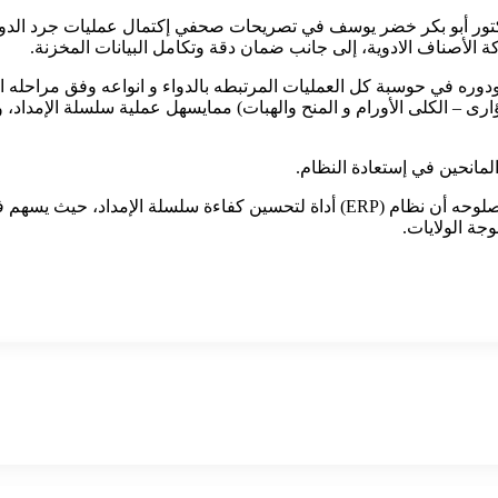
دكتور أبو بكر خضر يوسف في تصريحات صحفي إكتمال عمليات جرد الدواء
 الأصناف الادوية، إلى جانب ضمان دقة وتكامل البيانات المخزنة.
ن عودة النظام المحوسب ومشيرا” لأهميتة تخطيط الموارد ERP، ودوره في حوسبة كل العمليات المرتبطه بالدوا
ارى – الكلى الأورام و المنح والهبات) ممايسهل عملية سلسلة الإمداد، 
لمانحين في إستعادة النظام.
فيما أكد مدير القطاع الأوسط بالإمدادات الطبية الدكتور أبو بكر أحمد صلوحه أن نظام (ERP) 
ة الولايات.