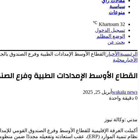
مقالات رأي
سياسية
منوعات
℃
Khartoum
32
تسجيل الدخول
الوضع المظلم
بحث عن
الرئيسية
|
الأخبار
|
القطاع الأوسط الإمدادات الطبية وفرع الصندوق بالجزي
الأخبار
محلية
القطاع الأوسط الإمدادات الطبية وفرع الصندو
wakala news
أبريل 25, 2025
0
دقيقة واحدة
مدني :وكالة نيوز
أكملت الغرفة الإقليمية للقطاع الأوسط وفرع الصندوق القومي للإمداد
نظام تنمية الموارد (ERP)، عقب استعادته وتفعيله مجددًا ضمن منظومة التحول الرقمي للصندوق القومي للامدادات الطبية.