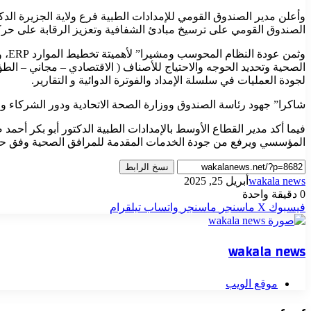
وأعلن مدير الصندوق القومي للإمدادات الطبية فرع ولاية الجزيرة ال
الصندوق القومي على ترسيخ مبادئ الشفافية وتعزيز الرقابة على حركة
وثم
الصحية وتحديد الحوجه والاحتياج للأصناف ( الاقتصادي – مجاني – الطؤ
لجودة العمليات في سلسلة الإمداد والفوترة الدوائية و التقارير.
شاكرا” جهود رئاسة الصندوق ووزارة الصحة الاتحادية ودور الشركاء وا
المؤسسي ويرفع من جودة الخدمات المقدمة للمرافق الصحية وفق حوج
نسخ الرابط
wakala news
أبريل 25, 2025
0
دقيقة واحدة
فيسبوك
‫X
ماسنجر
ماسنجر
واتساب
تيلقرام
wakala news
موقع الويب