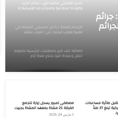
الخبير القانوني محمد الزين : جرائم الحرب
والإبادة الجماعية والجرائم ضد الإنسانية لا
 جرائم
تسقط بالتقادم ولا يجوز التنازل عنها
جرائم
الإعدام قصاصا لـ6 من منسوبي الشرطة في
قادم
قضية تعذيب محتجز حتى الموت بدنقلا
الطاقة: تلف كبير بالمغذيات الرئيسية لخطوط
النقل وعودة التيار تحتاج لعدة أيام
ملتقي جمعية جراحي العظام السودانية
تختتم مؤتمرها العلمي بالخرطوم
وزارة الصحة الاتحادية تجيز استراتيجيتها
تقبل طائرة مساعدات
مصطفى تمبور يسجل زيارة لتجمع
الوطنية لتعافي النظام الصحي للأعوام
إنسانية وطبية تركية تبلغ 37 طناً
الفرقة 21 مشاة بمعهد المشاة بجبيت
المقبلة
.
مارس 24, 2025