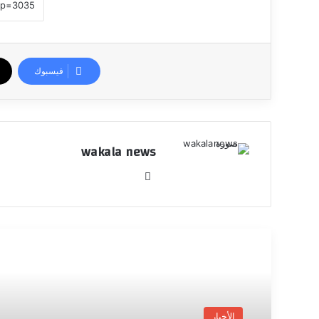
فيسبوك
wakala news
موق
ع
الوي
ب
أقرأ التالي
الأخبار