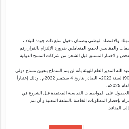
هلك والاقتصاد الوطني وضمان دخول سلع ذات جودة للبلاد ،
صفات والمقاييس لجميع المتعاملين ضرورة الإلتزام بالقرار رقم
م الخاص بالفحص والاختبار المسبق قبل الشحن من شركات المسح الدولية
 الله المدير العام للهيئة بأنه لن يتم السماح بتعيين مساح دولي
داخلي لمتطلبات القرار رقم (90) لسنة 2022م الصادر بتاريخ 4 سبتمبر 2022م . وذلك إعتباراً
202م.
لحصول على المواصفات القياسية المعتمدة قبل الشروع في
لتزام بإحضار المطلوبات الخاصة بالسلعة المعنية و أن تتم
وزارة الصحة الاتحادية تجيز استراتيجيتها
لى المنافذ.
الوطنية لتعافي النظام الصحي للأعوام
المقبلة