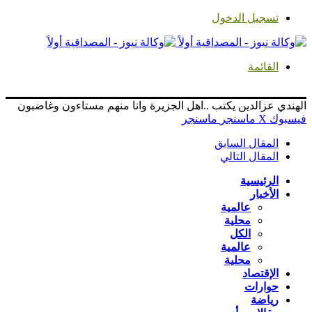
تسجيل الدخول
القائمة
الهندي عزالدين يكتب ..اهل الجزيرة وانا منهم مستاءون وغاضبون
فيسبوك
‫X
ماسنجر
ماسنجر
المقال السابق
المقال التالي
الرئيسية
الأخبار
عالمية
محلية
الكل
عالمية
محلية
الإقتصاد
حوارات
رياضة