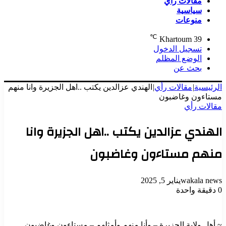
مقالات رأي
سياسية
منوعات
℃
Khartoum
39
تسجيل الدخول
الوضع المظلم
بحث عن
الرئيسية
|
مقالات رأي
|
الهندي عزالدين يكتب ..اهل الجزيرة وانا منهم
مستاءون وغاضبون
مقالات رأي
الهندي عزالدين يكتب ..اهل الجزيرة وانا
منهم مستاءون وغاضبون
wakala news
يناير 5, 2025
0
دقيقة واحدة
‏~ أهل ولاية الجزيرة – وأنا منهم وأمثلهم – مستاءون وغاضبون