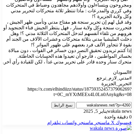
ومجروحون ويتساءلون وأولادهم مجاهدون وضباط في المتحركات
وفي كرري والمدرعات : ماذا تنتظر ثلاثة متحركات لتحرير مدني
وكل ولاية الجزيرة ؟!
وقد قيل لهم إن تحرير سنجة هو مفتاح مدني وتأمين ظهر الجيش ،
فتحررت سنجة وكل ولاية سنار ، فهل ينتظر الجيش فناء الجنجويد أو
هروبهم من تلقاء أنفسهم لتدخل المتحركات الثلاثة مدني ؟! وهل
دخلت المليشيا مدني بثلاثة متحركات وعشرات الآلاف من الجند أم
بقوة لا تتجاوز الألف فرد بعضهم على ظهور المواتر ؟!
إذا كنتم تريدون تحقيق النصر دون خسائر في القوات ، دون مبالاة
بخسائر المواطنين ، فأرجو أن تعيدوا هذه الحسابات الخاطئة.
متحرك سنار وحده قادر على تحرير مدني غداً ، لكن للقيادة رأي آخر.
https://x.com/elhindiizz/status/1875935245737906269?
t=0C_mYXtMEEx4L0Ln0Anykg&s=08
نسخ الرابط
wakala news
يناير 5, 2025
0
دقيقة واحدة
فيسبوك
‫X
ماسنجر
ماسنجر
واتساب
تيلقرام