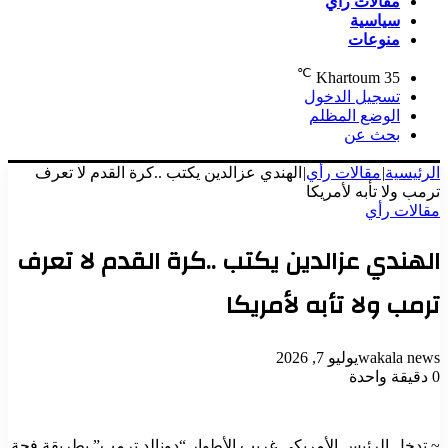
مقالات رأي
سياسية
منوعات
℃
Khartoum
35
تسجيل الدخول
الوضع المظلم
بحث عن
الرئيسية
|
مقالات رأي
|
الهندي عزالدين يكتب ..كرة القدم لا تعرف
ترمب ولا تأبه لأمريكا
مقالات رأي
الهندي عزالدين يكتب ..كرة القدم لا تعرف
ترمب ولا تأبه لأمريكا
wakala news
يوليو 7, 2026
0
دقيقة واحدة
‏~ تدخل الرئيس الأمريكي غريب الأطوار “دونالد ترمب” بطريقة فجة