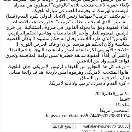
لإلغاء عقوبة لاعب منتخب بلاده “بالوغون” المطرود من مباراة
البوسنة والهرسك ما يحرمه اللعب في مباراة بلجيكا.
~ لم يكتف “ترمب” بمهاتفة رئيس الاتحاد الدولي لكرة القدم (فيفا)
“إنفانتينو” الذي استجاب لطلب “ترمب”، فقررت لجنة الانضباط
إلغاء العقوبة وفق ما يخوله القانون في ظروف استثنائية ، بل خرج
الرئيس المعتوه للعلن وأخبر الدنيا باتصاله وهاجم الحكم البرازيلي
“كلاوس” الذي طرد اللاعب وقال إنه حكم مشبوه !! وكأن القضية
سياسية وكأن الحكم هو مرشد إيران أو قائد الحرس الثوري !!
~ الاتحاد الأوروبي لكرة القدم أصدر بياناً شديد اللهجة هاجم الفيفا
واعتبر أن إلغاء العقوبة سابقة خطيرة تمس نزاهة المنافسة وتخرق
قواعد المساواة بين اللاعبين.
~ ورغم كل هذا التجاوز من الفيفا والرئيس الأمريكي، فإن البلجيك
أهانوا المنتخب الأمريكي وهزموه أمس بأربعة أهداف رائعة مقابل
هدف وأخرجوه من السباق.
~ كرة القدم لا تعرف ترمب ولا تأبه لأمريكا.
https://x.com/i/status/2074465602798801074
نسخ الرابط