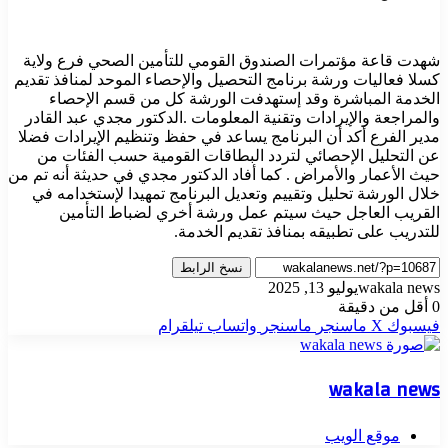
شهدت قاعة مؤتمرات الصندوق القومي للتأمين الصحي فرع ولاية
كسلا فعاليات ورشة برنامج التحصيل والإحصاء الموحد لمنافذ تقديم
الخدمة المباشرة وقد إستهدفت الورشة كل من قسم الإحصاء
والمراجعة والإيرادات وتقنية المعلومات .الدكتور مجدي عبد القادر
مدير الفرع أكد أن البرنامج يساعد في حفظ وتنظيم الإيرادات فضلا
عن التحليل الإحصائي لتردد البطاقات القومية حسب الفئات من
حيث الأعمار والأمراض . كما أفاد الدكتور مجدي في حديثة أنه تم من
خلال الورشة تحليل وتقييم وتعديل البرنامج تمهيدا لإستخدامه في
القريب العاجل حيث سيتم عمل ورشة أخري لضباط التأمين
للتدريب على تطبيقه بمنافذ تقديم الخدمة.
نسخ الرابط
wakala news
يوليو 13, 2025
0
أقل من دقيقة
فيسبوك
‫X
ماسنجر
ماسنجر
واتساب
تيلقرام
wakala news
موقع الويب