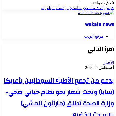
0
دقيقة واحدة
فيسبوك
‫X
ماسنجر
ماسنجر
واتساب
تيلقرام
wakala news
موقع الويب
أقرأ التالي
الأخبار
أغسطس 6, 2026
بدعم من تجمع الأطباء السودانيين بأمريكا
(سابا) وتحت شعار نحو نظام حياتي صحي-
وزارة الصحة تطلق (ماراثون المشي)
بالساحة الخضراء.