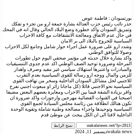
بورتسودان : فاطمة عوض
حذر نائب رئيس حزب العدالة بشارة جمعة ارو من تجزء و تفكك
وتمزيق السودان واكد خطورة وضع البلاد الحالي وقال انه في المحك
في حال عدم الاتفاق ومعالجة الانشقاقات مع كافة الاحزاب
السياسية للخروج بالبلاد الى بر الامان
وشدد ارو على ضرورة عمل اجراء حوار شامل وجامع لكل الاحزاب
وصولا للتوافق الوطني.
واكد بشارة خلال حديثه في مؤتمر صحفي اليوم حول تطورات
المرحلة وضرورة توحيد الصف الوطني اكد عدم جدوى التنسيقيات
والمبادرات واعتبرها استهلاك سياسي غير مفيد وصرف واهدار
للزمن والمال ووجه ارو رسالة للقوى السياسية بعدم التقرب
للاجنبي لحل مشاكل السودان الداخلية وسخر من تهافت القوى
السياسية نحو الاجنبي قائلا (كل ماجانا زائر او مبعوث اجنبي نفرح
واقر بزيادة الشقة فيما بين الاحزاب ومعايرة بعضهم البعض مضيفا
اصبحنا في القنوات الفضائية مهرجين وارجوزات واكد ضرورة ان
تكون هنالك انطلاقة من رئاسة مجلس السيادة لجمع القوى
السياسية وتوحيدها واجراء مصالحة وطنية شاملة وتقوية الوحدة
الداخلية لافتا الى ان الكل يبحث عن موطئ قدم
نسخ الرابط
wakala news
ديسمبر 11, 2024