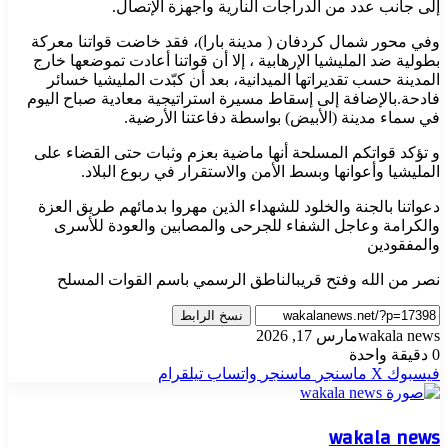
إلى جانب عدد من الدراجات النارية وأجهزة الإتصال.
وفي محور شمال كردفان ( مدينة بارا)، فقد خاضت قواتنا معركة
بطولية ضد المليشيا الإرهابية ، إلا أن قواتنا أعادت تموضعها خارج
المدينة حسب تقديراتها الميدانية، بعد أن كبّدت المليشيا خسائر
فادحة.بالإضافة إلى إسقاط مسيرة استراتيجية معادية صباح اليوم
في سماء مدينة (الأبيض) بواسطة دفاعتنا الأرضية.
و تؤكد قواتكم المسلحة أنها ماضية بعزم وثبات حتى القضاء على
المليشيا وأعوانها وبسط الأمن والاستقرار في ربوع البلاد.
دعواتنا بالجنة والخلود للشهداء الذين مهروا بدمائهم طريق العزة
والكرامة وعاجل الشفاء للجرحى والمصابين والعودة للأسرى
والمفقودين
نصر من الله وفتح قريبالناطق الرسمي باسم القوات المسلح
نسخ الرابط
wakala news
مارس 17, 2026
0
دقيقة واحدة
فيسبوك
‫X
ماسنجر
ماسنجر
واتساب
تيلقرام
wakala news