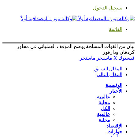
تسجيل الدخول
القائمة
بيان من القوات المسلحة يوضح الموقف العملياتي في محاور
كردفان ودارفور
فيسبوك
‫X
ماسنجر
ماسنجر
المقال السابق
المقال التالي
الرئيسية
الأخبار
عالمية
محلية
الكل
عالمية
محلية
الإقتصاد
حوارات