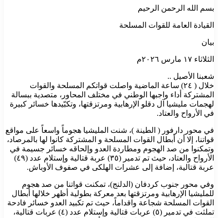
بسم الله الرحمن الرحيم
القيادة العامة للقوات المسلحة
بيان
الثلاثاء ١٧ مارس ٢٠٢٦م
شعبنا الأصيل ..
خلال ( ٢٤) ساعة الماضية واصلت قواتكم المسلحة والقوات
المشتركة أداء واجبها الوطني في مختلف المحاور، متصدية ببسالة
لهجمات مليشيا آل دقلو الإرهابية ومرتزقتها، وتكبّيدها خسائر كبيرة
في الأرواح والعتاد.
في محور دارفور ( الطينة )، شنت المليشيا هجوماً واسعاً على مواقع
قواتنا، إلا أن أبطال القوات المسلحة و المشتركة كانوا لها بالمرصاد،
وتمكنوا من صد الهجوم ومطاردة العدو وإلحاقه خسائر جسيمة في
الأرواح والعتاد، حيث تم تدمير (٣٥) عربة قتالية وإستلام عدد (٤٩)
عربة قتالية، إضافة إلى عشرات الهلكى في صفوف الأوباش.
وفي محور جنوب كردفان (الدلنج)، تمكنت قواتنا من صد هجوم
للمليشيا الإرهابية ومرتزقتها بعد معركة بطولية أظهر خلالها أبطال
القوات المسلحة شجاعة واقداماً، حيث تم تكبيد العدو خسائر فادحة
تملثت في تدمير (٥) عربات قتالية وإستلام عدد (٤) عربات قتالية،