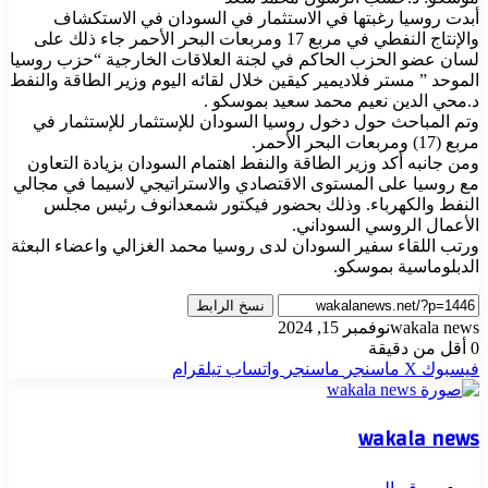
أبدت روسيا رغبتها في الاستثمار في السودان في الاستكشاف
والإنتاج النفطي في مربع 17 ومربعات البحر الأحمر جاء ذلك على
لسان عضو الحزب الحاكم في لجنة العلاقات الخارجية “حزب روسيا
الموحد ” مستر فلاديمير كيقين خلال لقائه اليوم وزير الطاقة والنفط
د.محي الدين نعيم محمد سعيد بموسكو .
وتم المباحث حول دخول روسيا السودان للإستثمار للإستثمار في
مربع (17) ومربعات البحر الأحمر.
ومن جانبه أكد وزير الطاقة والنفط اهتمام السودان بزيادة التعاون
مع روسيا على المستوى الاقتصادي والاستراتيجي لاسيما في مجالي
النفط والكهرباء. وذلك بحضور فيكتور شمعدانوف رئيس مجلس
الأعمال الروسي السوداني.
ورتب اللقاء سفير السودان لدى روسيا محمد الغزالي واعضاء البعثة
الدبلوماسية بموسكو.
نسخ الرابط
wakala news
نوفمبر 15, 2024
0
أقل من دقيقة
فيسبوك
‫X
ماسنجر
ماسنجر
واتساب
تيلقرام
wakala news