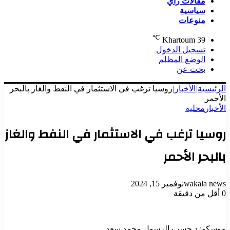
مقالات رأي
سياسية
منوعات
℃
Khartoum
39
تسجيل الدخول
الوضع المظلم
بحث عن
الرئيسية
|
الأخبار
|
روسيا ترغب في الاستثمار في النفط والغاز بالبحر
الأحمر
الأخبار
محلية
روسيا ترغب في الاستثمار في النفط والغاز
بالبحر الأحمر
wakala news
نوفمبر 15, 2024
0
أقل من دقيقة
موسكو: د.حسب الرسول محمد سعد