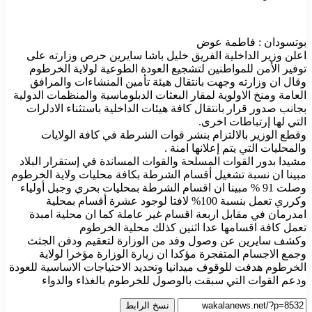
بوتسودان : فاطمة عوض
اعلن وزير الداخلية الفريق خليل باشا سايرين حرص وزارته على
توفير الأمن للمواطنين لتشجيع العودة الطوعية لولاية الخرطوم
وقال ان وزارته وجهت بانتقال هيئة تأمين المنشاءات والمرافق
العامة ومنخ الاولوية لمقار البعثات الدبلوماسية والمنظمات الدولية
بجانب صدور قرار بانتقال كافة هيئات الداخلية باستثناء الادلرات
التي لها إرتباطات اخرى.
وقطع الوزير بالالتزام بنشر قوات الشرطة في كافة الولايات
والمحليات التي يتم إعلانها امنة .
مشيدا بدور القوات المسلحة والقوات المساندة في إستقرار البلاد
مبينا ان نسبة تشغيل أقسام الشرطة بكافة محليات ولاية الخرطوم
وصلت 91 % مبينا ان اقسام الشرطة بمحليات بحري وجبل أولياء
وكرري تعمل بنسبة 100% لافتا لوجود عشرة أقسام بمحلية
امدرمان في مقابل اربعة اقسام غير عاملة كما ان محلية امبدة
تعمل كافة اقسامها عدا اثنين كذلك محلية الخرطوم
وكشف سايرين عن وصول وفد من الوزارة لتعقيم ودفن الجثث
وجمع الاجسام المتفجرة مؤكدا ان زيارة الوزارة مؤخرا لولاية
الخرطوم هدفت للوقوف ميدانيا وتحديد الاحتياجات الاساسية للعودة
ودعم القوات التي سبقت بالوصول للخرطوم بالغذاء والدواء
نسخ الرابط