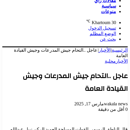
مقالات رأي
سياسية
منوعات
℃
Khartoum
30
تسجيل الدخول
الوضع المظلم
بحث عن
الرئيسية
|
الأخبار
|
عاجل ..التحام جيش المدرعات وجيش القيادة
العامة
الأخبار
محلية
عاجل ..التحام جيش المدرعات وجيش
القيادة العامة
wakala news
مارس 17, 2025
0
أقل من دقيقة
قال الناطق الرسمي للقوات المسلحة العميد الركن نبيل عبدالله