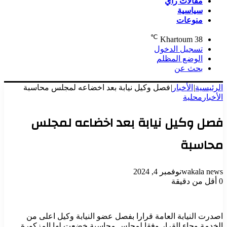
مقالات رأي
سياسية
منوعات
℃
Khartoum
38
تسجيل الدخول
الوضع المظلم
بحث عن
الرئيسية
|
الأخبار
|
فصل وكيل نيابة بعد اخضاعه لمجلس محاسبة
الأخبار
محلية
فصل وكيل نيابة بعد اخضاعه لمجلس
محاسبة
wakala news
نوفمبر 4, 2024
0
أقل من دقيقة
اصدرت النيابة العامة قرارا بفصل عضو النيابة وكيل اعلى من
الخدمة وجاء القرار وفقا لمجلس محاسبة خضعت لها المزكورة