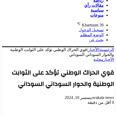
رياضة
مقالات رأي
سياسية
منوعات
℃
Khartoum
39
تسجيل الدخول
الوضع المظلم
بحث عن
الرئيسية
|
الأخبار
|
قوي الحراك الوطني تؤكد على الثوابت الوطنية
والحوار السوداني السوداني
الأخبار
محلية
قوي الحراك الوطني تؤكد على الثوابت
الوطنية والحوار السوداني السوداني
wakala news
ديسمبر 10, 2024
0
أقل من دقيقة