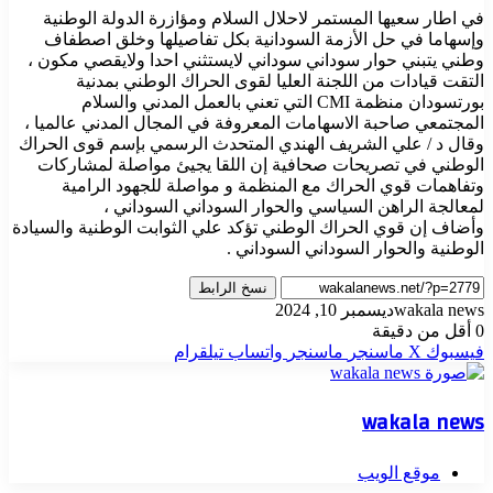
في اطار سعيها المستمر لاحلال السلام ومؤازرة الدولة الوطنية
وإسهاما في حل الأزمة السودانية بكل تفاصيلها وخلق اصطفاف
وطني يتبني حوار سوداني سوداني لايستثني احدا ولايقصي مكون ،
التقت قيادات من اللجنة العليا لقوى الحراك الوطني بمدنية
بورتسودان منظمة CMI التي تعني بالعمل المدني والسلام
المجتمعي صاحبة الاسهامات المعروفة في المجال المدني عالميا ،
وقال د / علي الشريف الهندي المتحدث الرسمي بإسم قوى الحراك
الوطني في تصريحات صحافية إن اللقا يجيئ مواصلة لمشاركات
وتفاهمات قوي الحراك مع المنظمة و مواصلة للجهود الرامية
لمعالجة الراهن السياسي والحوار السوداني السوداني ،
وأضاف إن قوي الحراك الوطني تؤكد علي الثوابت الوطنية والسيادة
الوطنية والحوار السوداني السوداني .
نسخ الرابط
wakala news
ديسمبر 10, 2024
0
أقل من دقيقة
فيسبوك
‫X
ماسنجر
ماسنجر
واتساب
تيلقرام
wakala news
موقع الويب