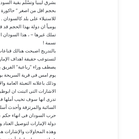
بشرق ليبيا وتسْلَم بقية السود
بحجم اقل من اصغر ” حاكورة 
للاستيلاء على بلد كالسودان .
يومياً ان دولة بهذا الحجم قد 
نسمة !
بالتدريج اصبحت هنالك قناعا
لتستوعب حقيقة اهداف الإمار
يصطف وراء “رباعية” الفريق يا
يوم امس فى قرية السريحة بولا
وذلك باعلانه التعبئة العامة وال
الاشارات التى اثبتت ان ابوظب
تدرى انها سوف تخيب أملها فى
السائبة والمرتزقة وأحدث أسلح
حرب السودان فى انهاء حكم عي
دولة الإمارات لتوصيل العتاد 
وهذه المحاولات والإشارات هى ب