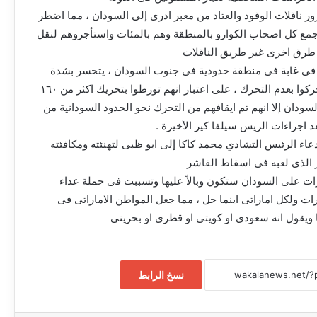
ر ناقلات الوقود والعتاد من معبر ادرى إلى السودان ، مما اضطر
 جمع كل اصحاب الكوارو بالمنطقة وهم بالمئات واستأجروهم لنقل
 طرق اخرى غير طريق الناقلات
فى غابة فى منطقة حدودية فى جنوب السودان ، يتحسر بشدة
ويطلب من رفاقه الذين لم يتحركوا بعدم التحرك ، على اعتبار انهم تورطوا بتحريك اكثر من ١٦٠
سودان إلا انهم تم ايقافهم من التحرك نحو الحدود السودانية من
 اجراءات الريس سيلفا كير الأخيرة .
اء الرئيس التشادي محمد كاكا إلى ابو ظبى لتهنئته ومكافئته
ر الذى لعبه فى اسقاط الفاشر
ت على السودان ستكون وبالاً عليها وتسببت فى حملة عداء
رات ولكل اماراتى اينما حل ، مما جعل المواطن الاماراتى فى
آخر العلاج خالد فضل السيد شرطة محلية جبل
فا ويقول انه سعودى او كويتى او قطرى او بحرينى
أولياء تستحق الإشادة
أخر العلاج خالد فضل السيد شرطة المرور
نسخ الرابط
وإنجازات تتحدي الواقع والعقبات