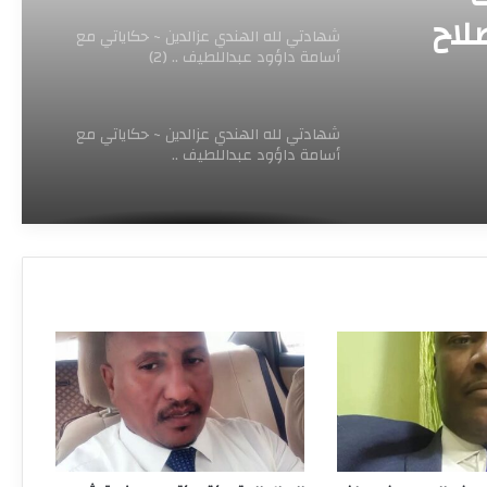
لاح
شهادتي لله الهندي عزالدين ~ حكاياتي مع
أسامة داؤود عبداللطيف .. (2)
شهادتي لله الهندي عزالدين ~ حكاياتي مع
أسامة داؤود عبداللطيف ..
وجه الحقيقة إبراهيم شقلاوي مبارك الفاضل
وأمن المياه…
آخر العلاج خالد فضل السيد شرطة محلية جبل
أولياء تستحق الإشادة
أخر العلاج خالد فضل السيد شرطة المرور
وإنجازات تتحدي الواقع والعقبات