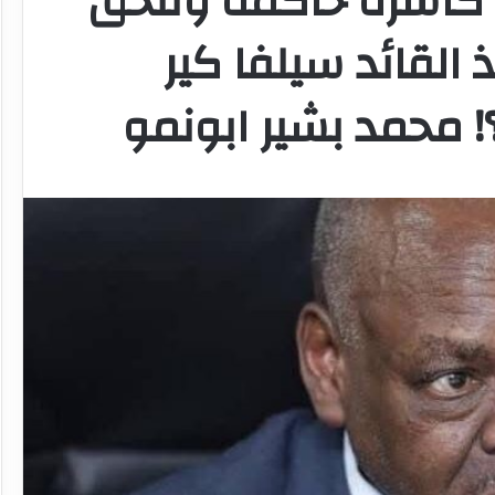
ا كاسرة حاكمة وتلحق
 القائد سيلفا كير
 محمد بشير ابونمو