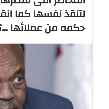
المخاطر التى تنتظره
لتنقذ نفسها كما انقذ
حكمه من عملائها …؟!