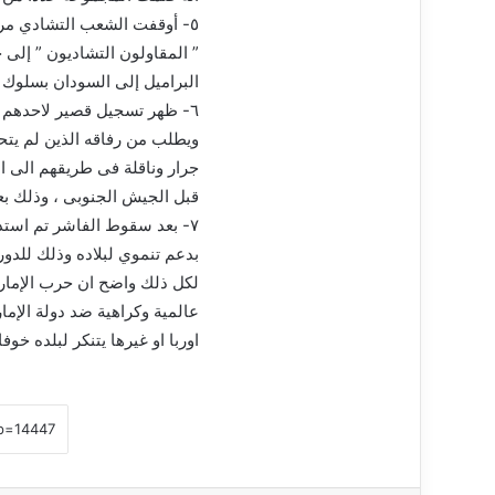
٥- أوقفت الشعب التشادي مرو
” المقاولون التشاديون ” إلى
البراميل إلى السودان بسلوك
٦- ظهر تسجيل قصير لاحدهم 
جرار وناقلة فى طريقهم الى ال
قبل الجيش الجنوبى ، وذلك بعد
٧- بعد سقوط الفاشر تم استدع
بدعم تنموي لبلاده وذلك للدو
لكل ذلك واضح ان حرب الإمارا
عالمية وكراهية ضد دولة الإما
اوربا او غيرها يتنكر لبلده خو