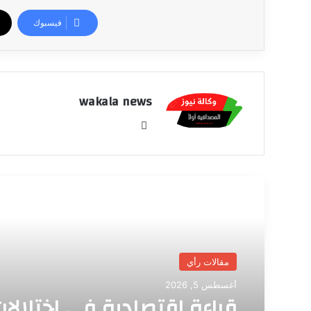
فيسبوك
wakala news
موق
ع
الوي
ب
أقرأ التالي
مقالات رأي
أغسطس 5, 2026
قراءة اقتصادية في اختلالا