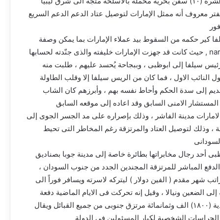
١- اعترضت إسبانيا وأوقفت عشرة (١٠) سفن بحرية محملة بالأسلحة متجه الى شرق ليبيا
فتر معروف أنه ممثل الإمارات لتوصيل عتاد الدعم الدعم السريع
فور
لفا كير حكمه من السقوط بيد عملاء الإمارات بما يمكن وصفة
بلغة الفرنجة ب narrow escape , حيث كانت قد جهزت الإمارات خليفته والذى جنّدته لحسابها
يس سيلفا إلى ابوظبى ، وببجاحة يُحسد عليهم ، طلبت منه
ل النائب الاول ، فما كان من الريس سيلفا إلا وقلب الطاولة
قديم إلى سدة الحكم وأحاط نفسه بهم ، وأبرزهم كان الشاب
المستشار الامنى السابق وقد اعاده إلى موقعه السابق
الامارات مدينة الفاشر ، وذلك بإصراره على مد الجسر الجوى إلى
يالا بما يفوق ال ٥٠ رحلة ، وذلك لتوصيل العتاد والمرتزقة رغم المخاطر التى تحيط
لسودانى
ى أحد رجال مخابراتها بطائرة خاصة إلى مدينة جوبا بصناديق
ه الدفع المباشر للمرتزقة المجندين الجدد من جنوب السودان ،
تب شهر مقدم ( الفين دولار ) ليتركه لاسرته ويسافر فوراً الى
إلى الضعين ونيالا ، وقيل إنه تحركت فى الايام الماضية دفعة
واحدة من احدى المدن الحدودية (١٨٠٠) الف وثمانمائة مرتزق جنوبى من جميع القبائل ويقال
الحراسات الشخصية لكبار المسئولين فى الدولة