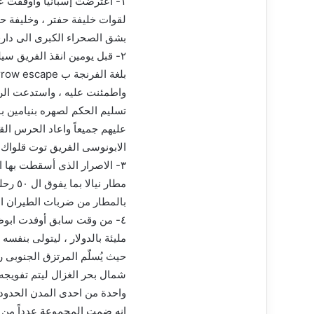
لقوات خليفة حفتر ، وخليفة ح
بشق الصحراء الكبرى الى دار
٢- قبل يومين انقذ الفريق سي
واطمئنت عليه ، واستدعت الرئ
تسليم الحكم لصهره بنيامين بو
عليهم جميعاً واعاد الحرس ال
الابونوسى الفريق توت قلواك 
٣- الاصرار الذى أسقطت بها 
مطار ن
بالمطار من ضربات الطيران ا
٤- من وقت سابق أوفدت ابوظب
مليئة بالدولار ، ليتولى بنفس
حيث يُسلّم المرتزق الجنوبى را
شمال بحر الغزال ليتم تفويجه 
انه ضمت المجموعة عدداً من 