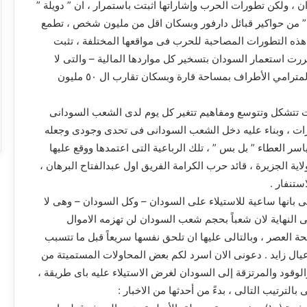
ان ، ولكن تطورات الحرب وإشاراتها اثبتت باستمرار ، ان ” دويلة ”
” من حواكير قبائل دارفور وبسكان اقل من مليون شخص ، تطمع
 هذه التطورات المصاحبة للحرب فى مواقعها المختلفة ، تثبت
قررت استعمار السودان بتسخير كل مواردها المالية – والتى لا
تملك غيرها – ، هذا السودان المترامي الأطراف بمساحة قارة وبسكان تقارب ال ٥٠ مليون
ت تتشكل وتتوسع ومفاهيم تتغير كل يوم لدى الشعب السودانى
ات ، وبناء عليه دخل الشعب السودانى فى تحدى وجودى وجعله
سر العطاء ” بل بس ” ، تلك الرباعية التى اعتمدها ووقع عليها
ية الجزيرة ، قائد حرب الكرامة الفريق اول عبدالفتاح البرهان ،
استنفار .
ى بانها ساعية للاستيلاء على السودان – وكل السودان – وهى لا
 النهاية لان شعباً بحجم شعب السودان لن تهزمه الاموال
ة العصر ، وبالتالى عليها ان تلحق نفسها سريعاً قبل ما تتسبب
ال زايد . دعونى الان اسرد لكم بعض المحاولات المستميتة من
والوقود والمرتزقة إلى السودان لغرض الاستيلاء عليه باى طريقة ،
الترتيب التالى ، بدءً من أحدثها من الاخبار :