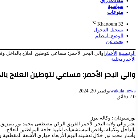
مقالات رأي
سياسية
منوعات
℃
Khartoum
32
تسجيل الدخول
الوضع المظلم
بحث عن
الرئيسية
|
الأخبار
|
والي البحر الأحمر: مساعي لتوطين العلاج بالداخل وقر
الأخبار
محلية
والي البحر الأحمر: مساعي لتوطين العلاج بالد
wakala news
نوفمبر 20, 2024
0
2 دقائق
بورتسودان : وكالة نيوز
بشر والي ولاية البحر الأحمر الفريق الركن مصطفى محمد نور بتمزيق 
بالداخل وتكملة نواقص المستشفيات لتلبية حاجة المواطنين للعلاج.
وأشار محمد نور خلال تدشينه اليوم الأربعاء جهازي الأشعة المقطعية و