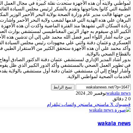
لمواطني ولايته أن هذه الأجهزة ستحدث نقلة كبيرة في مجال العمل الت
الطبية التي كانوا يحتاجونها وتقدم بالشكر لرئيس مجلس السيادة القائد 
من جهتها قالت مدير عام وزارة الصحة بولاية البحر الأحمر الوزير ا
البرهان علي هذه الهدية التي قدمها لشعب ولاية البحر الأحمر واشا
زيادة السكان التي تشهدها منذ الفترة الماضية واكدت أن هذه الأجهزة 
الكبير الذي سيقوم به جهاز الرنين المغناطيسي لمستشفي بوارث ال
من جانبه أشار اللواء أمير فضل الله محمد علي إلي أن تدشين هذه ا
العسكري وعثمان دقنة واثني علي مجهودات رئيس مجلس السيادة القائد ا
وأكد محمد علي أن هذه الأجهزة ستحقق الكثير من الاستقرار الطبي في
بالقطاع الصحي بالولاية.
بدور أشاد المدير الإداري لمستشفي عثمان دقنة الدكتور الصادق أوهاج
في تطوير العمل الصحي بالمستشفي وأكد الدور الكبير الذي ظل يقوم 
وأشار أوهاج إلي أن مستشفي عثمان دقنة أول مستشفي بالولاية يقدم 
الخدمات الصحية لمواطني الولاية.
نسخ الرابط
wakala news
نوفمبر 20, 2024
0
2 دقائق
فيسبوك
‫X
ماسنجر
ماسنجر
واتساب
تيلقرام
wakala news