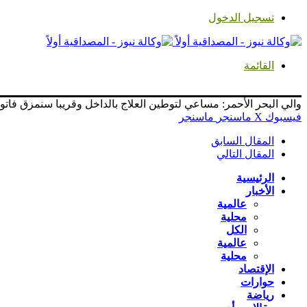
تسجيل الدخول
القائمة
والي البحر الأحمر: مساعي لتوطين العلاج بالداخل وقريبا سنمزق فاتورة
فيسبوك
‫X
ماسنجر
ماسنجر
المقال السابق
المقال التالي
الرئيسية
الأخبار
عالمية
محلية
الكل
عالمية
محلية
الإقتصاد
حوارات
رياضة