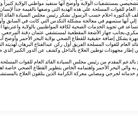
شخيصي بمستشفيات الولاية وأوضح أنها ستفيد مواطني الولاية كثيراً و
العام للقوات المسلحة علي هذه الهدية التي وصفها بالقيمة جداً لإنسان 
لمكلف الدكتوره احلام حسب الرسول نشكر رئيس مجلس السيادة القائد ال
رت إلي أنها ستسهم في معالجة مشكلة التكدس التي كانت في السابق و
تساعد في تجويد الخدمات الصحية لكافة المواطنيين بالولاية واعتربتها 
عسكري،بجانب جهاز الأشعة المقطعية لمستشفي عثمان دقنة المرجعي.
لأجهزة يشكل إضافة حقيقية للقطاع الصحي بولاية البحر الأحمر وأوضح
لعام للقوات المسلحة الفريق أول ركن عبدالفتاح البرهان لهديته التي
 إطار مجهودات توطين العلاج بالداخل وكشف عن الدور الكبير الذي ظل
 بالدعم المقدم من رئيس مجلس السيادة القائد العام للقوات المسلحة 
به والي البحر الأحمر واهتمامه الخاص بتطوير القطاع الصحي خاصة ا
خدماته لجرحي ومصابي معركة الكرامة الذين يتلقون العلاج بالمستشفي