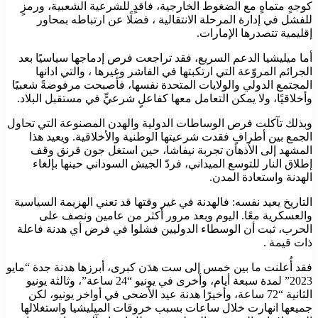
كوجهٍ متماهٍ مع الضغوط الخارجية، فاقدٍ للشرعية الشعبية، ورمزٍ
للفشل في إدارة المرحلة الانتقالية ، فضلًا عن ارتباطه بمحاور
إقليمية تتصدرها الإمارات.
أما ميليشيا الدعم السريع، فقد تراجعت فرص إدماجها سياسيًا بعد
الجرائم المروّعة التي ارتكبتها في الفاشر وغيرها ، والتي ادانها
المجتمع الدولي والولايات المتحدة نفسها، فأصبحت مرفوضةً شعبيًا
وأخلاقيًا، ولا يمكن التعامل معها كفاعلٍ شرعيٍّ في مستقبل البلاد.
وبذلك تآكلت فرص الوساطات الدولية والهدن المصنوعة التي تحاول
الجمع بين أطرافٍ فقدت شرعيتها الوطنية والأخلاقية. ويعيد هذا
المشهد إلى الأذهان تجربة نيفاشا، حين استغل جون قرنق وقف
إطلاق النار للتوسع الميداني، فردّ الجيش السوداني حينها بإلغاء
الهدنة واستعادة المدن.
التاريخ يعيد نفسه: فالهدنة في غير وقتها قد تعني الهزيمة السياسية
والعسكرية معًا. اليوم وبعد مرور أكثر من عامين ونصف على
الحرب، ثبت أن الوسطاء الدوليين فشلوا في فرض أي هدنة فاعلة
ذات قيمة .
فقد أُعلنت ما بين خمس إلى ست هدَن كبرى، أبرزها هدنة جدة “مايو
2023” لمدة سبعة أيام، وأخرى في يونيو “24 ساعة”، وثالثة يونيو
الثانية “72 ساعة، وأخيرًا هدنة عيد الأضحى في أواخر يونيو، لكن
جميعها انهارت خلال ساعات بسبب خروقات الميليشيا واستغلالها