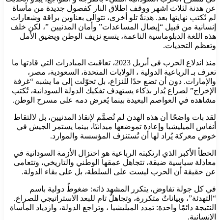
عن هدنة لثلاث اشهر ووقف اطلاق النار كفصول جديدة من مأساة
لم تُكتب نهايتها بعد. هدنةٌ تلو أخرى، تتوالى بعناوين براقة وشعارات
إنسانية من قبيل “إيصال المساعدات” وأمان المدنيين ”، لكن خلف
هذه اللغة الدبلوماسية الناعمة، يتسع نزيف الوطن ويضيق الأمل
وتعظم التحديات.
منذ اندلاع الحرب في أبريل 2023، تعاقبت المبادرات التي قادتها ما
تعرف بـ الرباعية الدولية ، الولايات المتحدة، السعودية، مصر،
والإمارات. دون أن تضع حدًا للنزاع، بل تحوّلت إلى ما يشبه “غرفة
الإخراج” لصراع يُدار بذكاء يستهدف تفكيك الدولة السودانية، تُكتب
مشاهده في العواصم البعيدة بينما يُعرض دمه على مسرح الوطن.
لقد بات واضحًا أن هذه الهدن لم تُصمَّم لإنقاذ المدنيين، بل لالتقاط
أنفاس الميليشيا وإعادة تموضعها ميدانيًا، بينما يستمر الجيش في
خوض معركة يُراد لها أن تُستنزف المؤسسة والموارد.
الخطأ الأكبر الذي ارتكبته الرباعية هو اختزال الأزمة السودانية في
معادلة سياسية ضيقة، تتجاهل عمقها الوطني والتاريخي، وتتعامى
عن حقيقة أن الحرب ليست على السلطة، بل على بقاء الدولة.
في كل جولة تفاوض، يتكرر المشهد ذاته: ضغوطٌ دولية باسم
“التهدئة”، وبياناتٌ متكررة، وتجاهلٌ تام للبعد الاستراتيجي للصراع.
النتيجة دائمًا واحدة: تمدد الميليشيا ، وتراجع الدولة، وازدياد المأساة
الإنسانية.