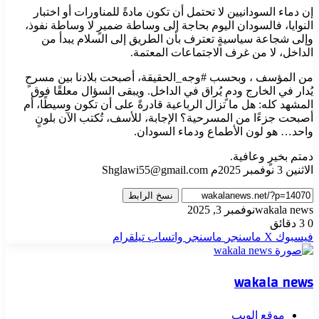
إن دماء السودانيين لا تحتمل أن تكون مادةً للمناورات أو اختبار
النوايا، فالسودان اليوم بحاجة إلى وساطة ضميرٍ لا وساطة نفوذ،
وإلى شجاعة سياسيةٍ تعترف بأن الطريق إلى السلام يبدأ من
الداخل، لا من غرف الاجتماعات المعتمة.
من المؤسف ، وبحسب #وجه_الحقيقة، أصبحت بلادنا بين مسرحٍ
يُدار في الخارج ودمٍ يُراق في الداخل. ويبقى السؤال معلقًا فوق
المشهد كله: هل ما تزال الرباعية قادرةً على أن تكون وسيطًا، أم
أصبحت جزءًا من المسرحية؟ الإجابة، للأسف، تُكتب الآن بلونٍ
واحد… هو لون الأطماع ودماء السودان.
دمتم بخيرٍ وعافية.
الاثنين 3 نوفمبر 2025م Shglawi55@gmail.com
نسخ الرابط
wakala news
نوفمبر 3, 2025
0
3 دقائق
فيسبوك
‫X
ماسنجر
ماسنجر
واتساب
تيلقرام
wakala news
موقع الويب