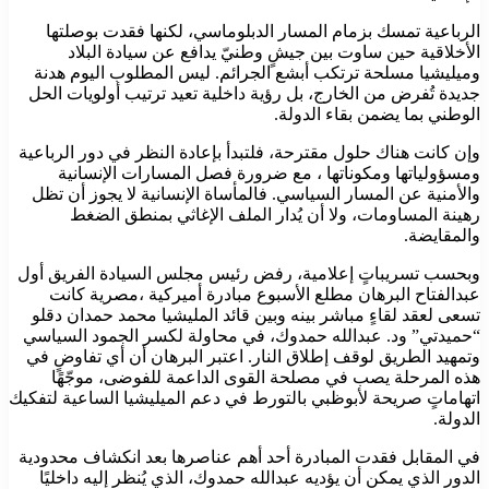
الرباعية تمسك بزمام المسار الدبلوماسي، لكنها فقدت بوصلتها
الأخلاقية حين ساوت بين جيشٍ وطنيّ يدافع عن سيادة البلاد
وميليشيا مسلحة ترتكب أبشع الجرائم. ليس المطلوب اليوم هدنة
جديدة تُفرض من الخارج، بل رؤية داخلية تعيد ترتيب أولويات الحل
الوطني بما يضمن بقاء الدولة.
وإن كانت هناك حلول مقترحة، فلتبدأ بإعادة النظر في دور الرباعية
ومسؤولياتها ومكوناتها ، مع ضرورة فصل المسارات الإنسانية
والأمنية عن المسار السياسي. فالمأساة الإنسانية لا يجوز أن تظل
رهينة المساومات، ولا أن يُدار الملف الإغاثي بمنطق الضغط
والمقايضة.
وبحسب تسريباتٍ إعلامية، رفض رئيس مجلس السيادة الفريق أول
عبدالفتاح البرهان مطلع الأسبوع مبادرة أميركية ،مصرية كانت
تسعى لعقد لقاءٍ مباشر بينه وبين قائد المليشيا محمد حمدان دقلو
“حميدتي” ود. عبدالله حمدوك، في محاولة لكسر الجمود السياسي
وتمهيد الطريق لوقف إطلاق النار. اعتبر البرهان أن أي تفاوضٍ في
هذه المرحلة يصب في مصلحة القوى الداعمة للفوضى، موجّهًا
اتهاماتٍ صريحة لأبوظبي بالتورط في دعم الميليشيا الساعية لتفكيك
الدولة.
في المقابل فقدت المبادرة أحد أهم عناصرها بعد انكشاف محدودية
الدور الذي يمكن أن يؤديه عبدالله حمدوك، الذي يُنظر إليه داخليًا