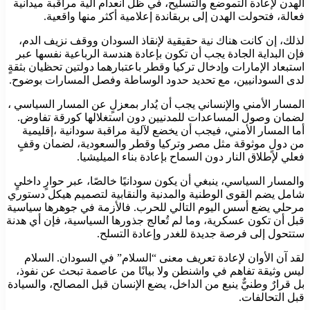
الهدن لإعادة التموضع والتسليح، في ظل انعدام آلية مراقبة ميدانية
فعالة، فتحولت الهدن إلى بربقاندة إعلامية أكثر منها واقعية.
لذلك، إن كانت هناك نية حقيقية لإنقاذ السودان ووقف نزيف الدم،
فإن البداية الجادة يجب أن تكون بإعادة هندسة الرباعية نفسها عبر
استبعاد الإمارات وإدخال تركيا وقطر باعتبارهما دولتين تحظيان بثقةٍ
لدى السودانيين، مع تحديد حدود الوساطة وفصل المسارات بوضوح.
المسار الأمني والإنساني يجب أن يُدار بمعزلٍ عن المسار السياسي ،
لضمان وصول المساعدات للمدنيين دون استغلالها كورقة تفاوض.
أما المسار الأمني، فيجب أن يخضع لآلية مراقبة سودانية ،إقليمية
من دولٍ موثوقة مثل مصر وتركيا وقطر والسعودية، لضمان وقفٍ
فعلي لإطلاق النار دون السماح بإعادة بناء الميليشيا.
والمسار السياسي، ينبغي أن يكون سودانيًا خالصًا، عبر حوارٍ داخليٍ
شامل يضم القوى الوطنية والمدنية والنقابية لتصميم هيكل دستوري
مرحلي يضع أسس اليوم التالي للحرب. فالأزمة في جوهرها سياسية
قبل أن تكون عسكرية، وما لم تُعالج جذورها السياسية، فإن أي هدنة
ستتحول إلى فرصة جديدة للغدر وإعادة التسلح.
لقد آن الأوان لإعادة تعريف معنى “السلام” في السودان. السلام
ليس وثيقة تفاهم في واشنطن ولا بيانًا من عاصمة تبحث عن نفوذ،
بل قرارٌ وطنيٌّ ينبع من الداخل، يضع الإنسان قبل المصالح، والسيادة
قبل التحالفات.