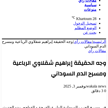
مقالات رأي
سياسية
منوعات
℃
Khartoum
28
تسجيل الدخول
الوضع المظلم
بحث عن
الرئيسية
|
مقالات رأي
|
وجه الحقيقة إبراهيم شقلاوي الرباعية ومسرح
الدم السوداني
مقالات رأي
وجه الحقيقة إبراهيم شقلاوي الرباعية
ومسرح الدم السوداني
wakala news
نوفمبر 3, 2025
0
3 دقائق
في مسرح الحرب السودانية المليء بالفرجة و الفواجع، يبدو الحديث