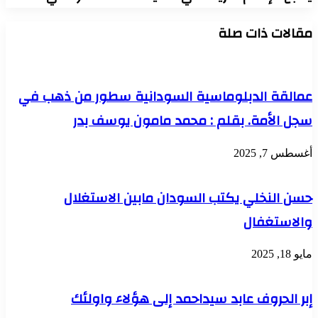
مقالات ذات صلة
عمالقة الدبلوماسية السودانية سطور من ذهب في
سجل الأمة. بقلم : محمد مامون يوسف بدر
أغسطس 7, 2025
حسن النخلي يكتب السودان مابين الاستغلال
والاستغفال
مايو 18, 2025
إبر الحروف عابد سيداحمد إلى هؤلاء واولئك