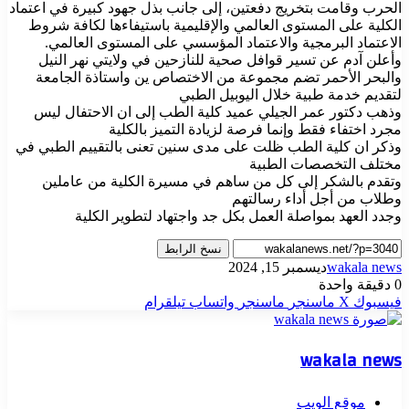
الحرب وقامت بتخريج دفعتين، إلى جانب بذل جهود كبيرة في اعتماد
الكلية على المستوى العالمي والإقليمية باستيفاءها لكافة شروط
الاعتماد البرمجية والاعتماد المؤسسي على المستوى العالمي.
وأعلن آدم عن تسير قوافل صحية للنازحين في ولايتي نهر النيل
والبحر الأحمر تضم مجموعة من الاختصاص ين واستاذة الجامعة
لتقديم خدمة طبية خلال اليوبيل الطبي
وذهب دكتور عمر الجيلي عميد كلية الطب إلى ان الاحتفال ليس
مجرد اختفاء فقط وإنما فرصة لزيادة التميز بالكلية
وذكر ان كلية الطب ظلت على مدى سنين تعنى بالتقييم الطبي في
مختلف التخصصات الطبية
وتقدم بالشكر إلى كل من ساهم في مسيرة الكلية من عاملين
وطلاب من أجل أداء رسالتهم
وجدد العهد بمواصلة العمل بكل جد واجتهاد لتطوير الكلية
نسخ الرابط
wakala news
ديسمبر 15, 2024
0
دقيقة واحدة
فيسبوك
‫X
ماسنجر
ماسنجر
واتساب
تيلقرام
wakala news
موقع الويب