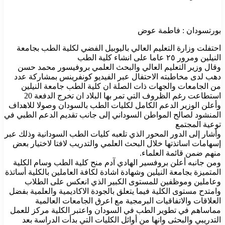
بورتسودان : فاطمة عوض
احتفلت وزارة التعليم العالي باليوبيل الفضي لكلية الطب بجامعة
النيلين ومرور ٢٥ عاما على انشاء كلية الطب
وقال وزير التعليم العالي والبحث العلمي بروفيسور محمد حسن
دهب لدى مخاطبته الاحتفال عبر الفيديو كونفرينس بمشاركة عدد
من الجامعات والجهات ذات الصلة ان كلية الطب جامعة النيلين
استطاعت رغم الظروف التي تمر بها البلاد ان تخرج الدفعة 20
وأعلن الوزير الدعم الكامل لكليات الطب بالسودان وصولا للاهداف
المنشود لصالح المواطن السوداني إلى جانب تقديم الدعم الطبي في
توعية المجتمع
وأشار إلى الدور المحور الذي تلعبه كليات الطب السودانية وذلك عبر
إسهامات اساتذتها خلال البحث العلمي والتدريب لافتا لاختيار بعض
منهم ضمن قائمة العلماء.
ومن جانبه أعلن بروفسير الهادي آدم منح كلية الطب وسام الكلية
المتميزة بجامعة النيلين وشهادة اشادة لكافة العاملين بالكلية أساتذة
وعاملين وموظفين للمستوى الكبير الذي انعكس على الطلاب
وامتدح مستوى الكلية فيما يتعلق بالجودة الاكاديمية والعلمية بفضل
العلاقات والاتفاقيات البرمجية مع اعرق الجامعات العالمية
مماساهم في تطوير الطب في السودان واعتبر الكلية مركز للعمل
التدريبي والبحثى وانها من أوائل الكليات التي بدأت الدراسة بعد