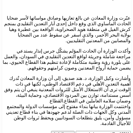
عبّرت وزارة المعادن عن بالغ تعازيها وصادق مواساتها لأسر ضحايا
الحادث المأساوي الذي وقع داخل إحدى آبار التعدين التقليدي بمنجم
كرش الفيل في منطقة هويد الصحراوية، الواقعة بين عطبرة وهيا
بولاية البحر الأحمر، والذي أسفر عن سقوط عدد من الضحايا
والمصابين من المعدنين التقليديين.
وأكدت الوزارة أن الحادث المؤلم يشكّل جرس إنذار يستدعي
مراجعة شاملة وجريئة لواقع التعدين التقليدي في السودان، والعمل
على بلورة رؤية وطنية متكاملة لإعادة تنظيم هذا القطاع الحيوي، بما
يضمن حماية أرواح المعدنين وصون كرامتهم وحقوقهم.
وأشارت وكيل الوزارة، د. هند صديق، إلى أن وزارة المعادن تُدرك
أهمية التعدين الأهلي في دعم الاقتصاد الوطني، لكنها في ذات
الوقت ترى أن الاستغلال الأمثل للثروات المعدنية ينبغي أن يتم وفق
أسس مستدامة، توازن بين المردود الاقتصادي، وحماية البيئة،
وضمان سلامة العاملين في القطاع.القطاع
واختتمت الوزارة بيانها بنداء مفتوح إلى مؤسسات الدولة والمجتمع
المدني وكل الجهات ذات الصلة لدعم جهودها في بناء قطاع تعديني
مسؤول وآمن، يليق بتطلعات السودانيين ويحفظ ثروات الوطن
للأجيال القادمة.