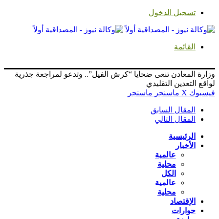
تسجيل الدخول
القائمة
وزارة المعادن تنعى ضحايا “كرش الفيل”.. وتدعو لمراجعة جذرية
لواقع التعدين التقليدي
فيسبوك
‫X
ماسنجر
ماسنجر
المقال السابق
المقال التالي
الرئيسية
الأخبار
عالمية
محلية
الكل
عالمية
محلية
الإقتصاد
حوارات