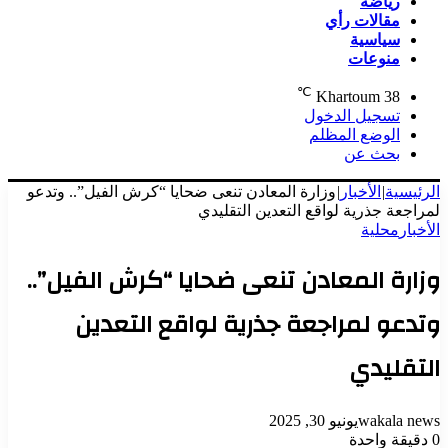
رياضة
مقالات رأي
سياسية
منوعات
℃
Khartoum
38
تسجيل الدخول
الوضع المظلم
بحث عن
الرئيسية
|
الأخبار
|
وزارة المعادن تنعى ضحايا “كرش الفيل”.. وتدعو
لمراجعة جذرية لواقع التعدين التقليدي
الأخبار
محلية
وزارة المعادن تنعى ضحايا “كرش الفيل”..
وتدعو لمراجعة جذرية لواقع التعدين
التقليدي
wakala news
يونيو 30, 2025
0
دقيقة واحدة