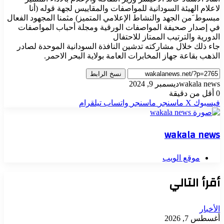
لاعلام الهيئة السودانية للمواصفات والمقاييس لجهة قوله (أنا
مبسوط َمن الجهد والنشاط الإعلامي المتميز) مثمنا المجهود الفعال
في إصدار صحيفة المواصفات الورقية ومجلة أحباب المواصفات
الدورية والترتيب الممتاز للاحتفال
جاء ذلك خلال مشاركته تدشين النافذة السودانية الموحدة لصادر
الذهب بقاعة جهاز المخابرات العامة بولاية البحر الاحمر.
نسخ الرابط
wakala news
ديسمبر 9, 2024
0
أقل من دقيقة
فيسبوك
‫X
ماسنجر
ماسنجر
واتساب
تيلقرام
wakala news
موقع الويب
أقرأ التالي
الأخبار
أغسطس 7, 2026