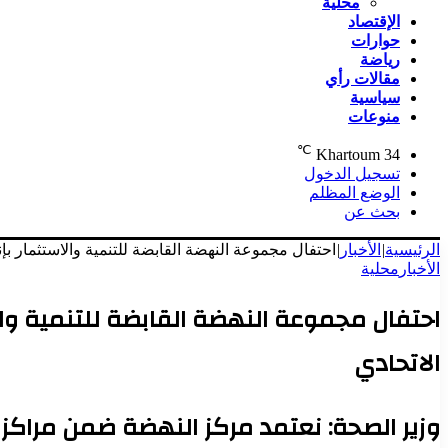
محلية
الإقتصاد
حوارات
رياضة
مقالات رأي
سياسية
منوعات
℃
Khartoum
34
تسجيل الدخول
الوضع المظلم
بحث عن
الرئيسية
|
الأخبار
|
احتفال مجموعة النهضة القابضة للتنمية والاستثمار بإنجازات العام 2024م برعاية والي ولاية نهر النيل وت
الأخبار
محلية
الاتحادي
وزير الصحة: نعتمد مركز النهضة ضمن مراكز ا