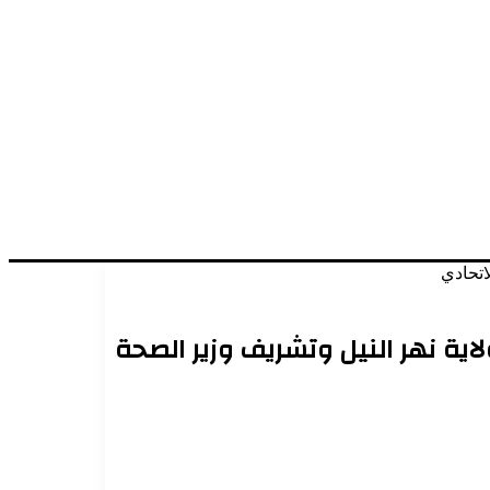
 والاستثمار بإنجازات العام 2024م برعاية والي ولاية نهر النيل وتشريف وزير الصحة