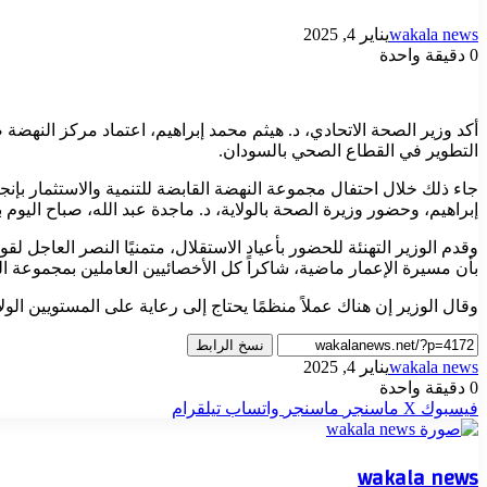
wakala news
يناير 4, 2025
0
دقيقة واحدة
أكد وزير الصحة الاتحادي، د. هيثم محمد إبراهيم، اعتماد مركز النهضة 
التطوير في القطاع الصحي بالسودان.
إبراهيم، وحضور وزيرة الصحة بالولاية، د. ماجدة عبد الله، صباح اليوم 
وقدم الوزير التهنئة للحضور بأعياد الاستقلال، متمنيًا النصر العاجل 
بأن مسيرة الإعمار ماضية، شاكراً كل الأخصائيين العاملين بمجموعة الن
وقال الوزير إن هناك عملاً منظمًا يحتاج إلى رعاية على المستويين الول
نسخ الرابط
wakala news
يناير 4, 2025
0
دقيقة واحدة
فيسبوك
‫X
ماسنجر
ماسنجر
واتساب
تيلقرام
wakala news