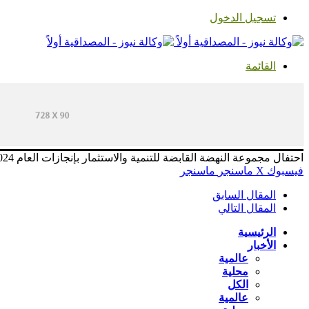
تسجيل الدخول
القائمة
احتفال مجموعة النهضة القابضة للتنمية والاستثمار بإنجازات العام 2024م برعاية والي ولاية نهر النيل وتشريف وزير الصحة الاتحادي
فيسبوك
‫X
ماسنجر
ماسنجر
المقال السابق
المقال التالي
الرئيسية
الأخبار
عالمية
محلية
الكل
عالمية