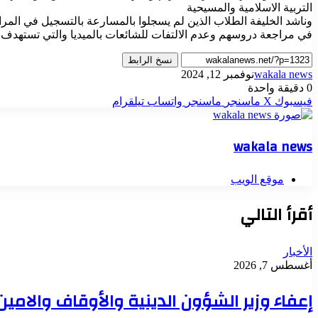
التربية الاسلامية والمسيحية
وناشد الخليفة الطلاب الذين لم يسجلوا بالمسارعة بالتسجيل في المرا
في مراجعة دروسهم وعدم الالتفات للشائعات بالميديا والتي تستهدف ا
نسخ الرابط
wakala news
نوفمبر 12, 2024
0
دقيقة واحدة
فيسبوك
‫X
ماسنجر
ماسنجر
واتساب
تيلقرام
wakala news
موقع الويب
أقرأ التالي
الأخبار
أغسطس 7, 2026
إعفاء وزير الشؤون الدينية والأوقاف والامي