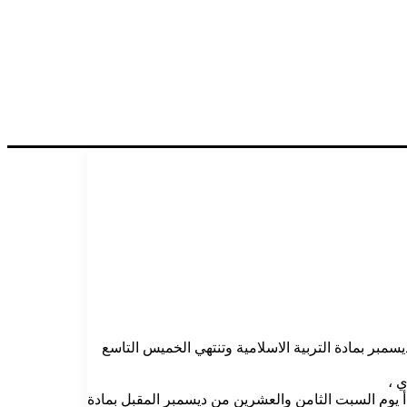
ية والتعليم الاتحادية عن جدول امتحانات الشهادة لدفعة العام 2023 المؤجلة حيث يبدا الامتحان يوم السبت الموافق 28 من ديسمبر بمادة التربية الاسلامية وتنتهي الخميس التاسع
ي ،
أ يوم السبت الثامن والعشرين من ديسمبر المقبل بمادة