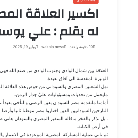
اكسير العلاقة المص
له بقلم : علي يوس
0
دقيقة واحدة
wakala news
يوليو 19, 2025
العلاقة بين شمال الوادي وجنوب الوادي من صنع الله فهي
الوتيرة المقدسة الي آفاق بعيدة.
نهل الشعبين المصري والسوداني من حوض هذه العلاقة الوج
مايحمل من تحديات ومسؤوليات عليَّ جدار الزمن..
أمامنا ماتقدمه مصر للسودان بعين الرضي والتأخي بعيداً 
النازحين السودانيين الذين اختاروا مصر موطنا ثانيا وأر
..بل نذكر بالفخر ماقاله السفير المصري بالسودان هاني ص
في أرض الكنانة.
ثم تاتي عملية المشاركة المصرية الموعودة في الاعمار 