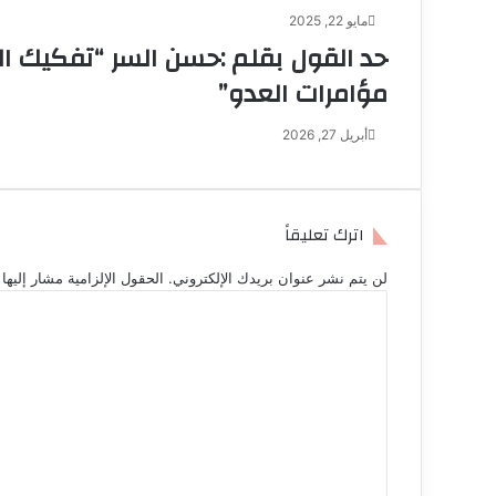
مايو 22, 2025
حد القول بقلم :حسن السر “تفكيك ال
مؤامرات العدو”
أبريل 27, 2026
اترك تعليقاً
لن يتم نشر عنوان بريدك الإلكتروني.
الحقول الإلزامية مشار إليها 
ا
ل
ت
ع
ل
ي
ق
*