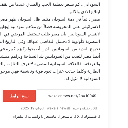
السوداني.. كم نشعر بعظمة الحب والصدق عندما من يقف 
ابتلاع الاذي والألم.
مصر دائماً في ذمة السودان مثلما ظل السودان ظهر مصر ا
الاسرائيلي علي المحروسة فضلاً من ملاحم سودانية إيجاب
لاينسي السودانيين بأن مصر ظلت تستقبل المرضي في الم
المصرية كأولوية لا تحتمل التغاضي عنها!!.. وفي التاريخ 
تخريج العديد من السودانيين الذين أصبحوا ركيزة كبيرة في
أيضا مصر للعديد من السودانيين بلد السياحة وتراهم منت
والغردقة.. فالعلاقة السودانية المصرية لاتعرف التثاؤب وا
الطارئة وكلما حدثت عثرات تعود قوية وناشطة فهي موجودة
السودانية لا مثيل له.
نسخ الرابط
0
دقيقة واحدة
wakala news
يوليو 19, 2025
فيسبوك
‫X
ماسنجر
ماسنجر
واتساب
تيلقرام
الهندي عزالدين يكتب …حوار البرهان
سيفشل.. إذا استبعد الإسلاميين وجاء