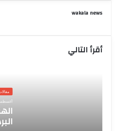
بحلفاء المليشيا.
wakala news
قراءة اقتصادية في اختلالات التجارة
الحدودية وآفاق الإصلاح محمد عنتر –
باحث اقتصادي
شهادتي لله الهندي عزالدين ~ حكاياتي
أقرأ التالي
مع أسامة داؤود عبداللطيف .. (2)
شهادتي لله الهندي عزالدين ~ حكاياتي
مع أسامة داؤود عبداللطيف ..
مقالات
وجه الحقيقة إبراهيم شقلاوي مبارك
الفاضل وأمن المياه…
أغسطس 5, 26
الهن
البر
آخر العلاج خالد فضل السيد شرطة محلية
جبل أولياء تستحق الإشادة