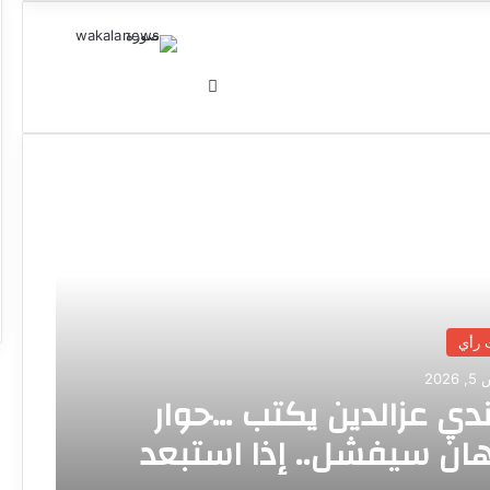
موق
ع
الوي
ب
 رأي
20
دي عزالدين يكتب …حوار
هان سيفشل.. إذا استبعد