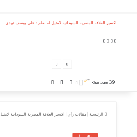
اكسير العلاقة المصرية السودانية لامثيل له بقلم : علي يوسف تبيدي
‫X
فيسبوك
ماسنجر
ماسنجر
المقال
المقال
السابق
التالي
℃
39
تسجيل الدخول
بحث عن
الوضع المظلم
Khartoum
الرئيسية
|
مقالات رأي
|
اكسير العلاقة المصرية السودانية لامثي
مقالات رأي