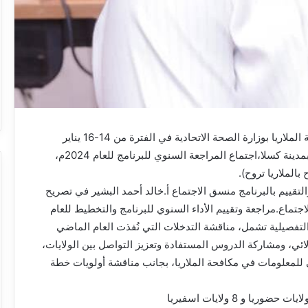
يعقد البرنامج القومي لمكافحة الملاريا بوزارة الصحة الاتحادية في الفترة من 14-16 يناير
الجاري بقاعة الريح الطريفي بمدينة كسلا،اجتماع المراجعة السنوي للبرنامج للعام 2024م،
الملاريا تروح).
لتقييم بالبرنامج منسق الاجتماع أ.خالد أحمد البشير في تصريح
تماع.مراجعة وتقييم الأداء السنوي للبرنامج والتخطيط للعام
اف التفصيلية تشمل، مناقشة التدخلات التي نُفذت العام الماضي
ائي، ومشاركة الدروس المستفادة وتعزيز التواصل بين الولايات،
ي للمعلومات في مكافحة الملاريا، بجانب مناقشة أولويات خطة
ملتقي جمعية جراحي العظام السودانية
تختتم مؤتمرها العلمي بالخرطوم