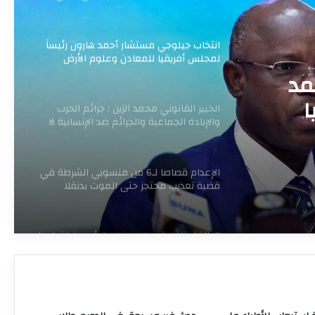
وزارة الصحة تطلق (ماراثون المشي) بالساحة
الخضراء.
انتخاب جيلوجي مستشار أحمد هارون رئيساً
لمجلس أفريقيا للمعادن وعلوم الأرض
مد
ا
الخبير القانوني محمد الزين : جرائم الحرب
والإبادة الجماعية والجرائم ضد الإنسانية لا
تسقط بالتقادم ولا يجوز التنازل عنها
الإعدام قصاصا لـ6 من منسوبي الشرطة في
قضية تعذيب محتجز حتى الموت بدنقلا
الطاقة: تلف كبير بالمغذيات الرئيسية لخطوط
النقل وعودة التيار تحتاج لعدة أيام
ملتقي جمعية جراحي العظام السودانية
تختتم مؤتمرها العلمي بالخرطوم