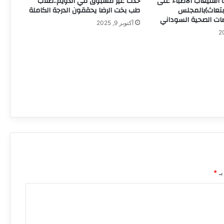
 استيعاب الأطباء على
حدث غير مسبوق في الدويم..طلاب
ابتعاث)بالمجلس
طب بخت الرضا يحققون الدرجة الكاملة
ات الصحية السوداني
أكتوبر 9, 2025
وزارة الصحة الاتحادية تجيز استراتيجيتها
الوطنية لتعافي النظام الصحي للأعوام
المقبلة
وفد من اليونيسف يزور الصندوق القومي
للإمدادات الطبية لبحث تعزيز الشراكة ودعم
القطاع الصحي
وزير التعليم العالي يبشر بقرب معالجة ملف
المعاشات وإنشاء مستشفى للتعليم العالي
وزير التعليم العالي: التخطيط لقبول 364,830
بـ
*
طالباً هذا العام والجامعات تعود لقيادة
الإعمار
بدعم من تجمع الأطباء السودانيين بأمريكا