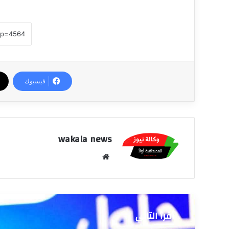
فيسبوك
wakala news
موق
ع
الوي
ب
أقرأ التالي