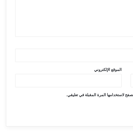
(سابا) وتحت شعار نحو نظام حياتي صحي-
وزارة الصحة تطلق (ماراثون المشي) بالساحة
الخضراء.
انتخاب جيلوجي مستشار أحمد هارون رئيساً
لمجلس أفريقيا للمعادن وعلوم الأرض
الخبير القانوني محمد الزين : جرائم الحرب
والإبادة الجماعية والجرائم ضد الإنسانية لا
تسقط بالتقادم ولا يجوز التنازل عنها
الموقع الإلكتروني
الإعدام قصاصا لـ6 من منسوبي الشرطة في
قضية تعذيب محتجز حتى الموت بدنقلا
صفح لاستخدامها المرة المقبلة في تعليقي.
الطاقة: تلف كبير بالمغذيات الرئيسية لخطوط
النقل وعودة التيار تحتاج لعدة أيام