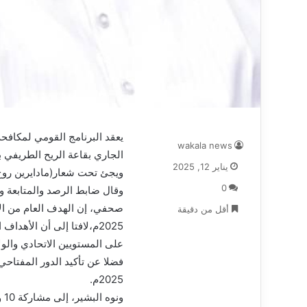
wakala news
يناير 12, 2025
ويجئ تحت شعار(مادايرين روح ب
0
وقال ضابط الرصد والمتابعة وا
صحفي، إن الهدف العام من الاج
أقل من دقيقة
2025م،لافتا إلى أن الأهد
على المستويين الاتحادي والول
فضلا عن تأكيد الدور المفتاح
2025م.
ونوه البشير، إلى مشاركة 10 ولايات حضوريا و 8 ولايات اسفيريا