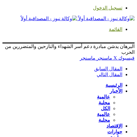
تسجيل الدخول
القائمة
البرهان يدشن مبادرة دعم أسر الشهداء والنازحين والمتضررين من
الحرب
فيسبوك
‫X
ماسنجر
ماسنجر
المقال السابق
المقال التالي
الرئيسية
الأخبار
عالمية
محلية
الكل
عالمية
محلية
الإقتصاد
حوارات