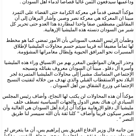
وداعميها سيدفعون الثمن غالياً قصاصاً لدماء أهل السودان .
مؤكداً المضي قدماً في معركة الكرامة حتى القضاء على التمرد
مبينا ان المعركة هي معركة نصر وصبر. وأشار البرهان إلى أن
المقاتلين مصطفين صفا واحدا لمطاردة هذا العدو حتى تحرير كل
شبر من السودان دنسته هذه المليشيا الإرهابية.
وطمأن الرئيس الشعب السوداني بأن الأمور تمضي كما هو مخطط
لها تماماً مضيفاً أنه قريبا سيتم حسم محاولات المليشيا لإطلاق
المسيرات نحو المرافق الحيوية وإبطال مغامراتها المشؤومة.
وحذر البرهان المواطنين المغرر بهم من الانسياق وراء هذه المليشيا
وأسرة آل دقلو . مبيناً ان السودان معروف بقبائله ونسيجه
الإجتماعي المتماسك مشيراً إلى محاولات المليشيا المتمردة لجر
البلاد نحو الاستقطاب القبلي والذي تهدف من خلاله لتفتيت النسيج
الإجتماعي وزرع الشقاق بين أهل السودان .
مؤكداً أن هذه المحاولات لن يكتب لها النجاح، وأضاف رئيس المجلس
السيادي ان هناك بعض الدول والجهات السياسية تصطف خلف
مليشيا آل دقلو الإرهابية مؤكداً أن إرادة أهل السودان هي الغالبة وأن
النصر سيكون قريباً وأضاف ” كلنا ثقة بأن الله سييسر لنا طريق
النصر ” .
من جانبه قال وزير الدفاع الفريق يس إبراهيم يس، أن ما يتعرض له
السودان من مؤامرة تقف وراءها دول وبعض ضعاف النفوس مؤكداً