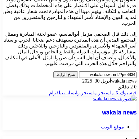
قدرة أهل السودان على الانتصار على هذه المخططات وذلك بفضل
التعاضد والتكاتف بينهم مبينا أن هذه المبادرة تحت شعار عافية وطن
لمد يد العون والإسناد لأسر الشهداء والنازحين والمتضررين من
الحرب.
إلى ذلك قال الصحفي مزمل أبوالقاسم، عضو لجنة المبادرة وممثل
المجتمع المدني أن هذه المبادرة تستهدف دعم ضحايا الحرب وإسناد
أسر الشهداء والأسرى والمفقودين والنازحين واللاجئين وذلك
بمشاركة كل مؤسسات الدولة والقطاع الخاص ورجال المال
والأعمال، وأضاف أن أهل السودان ضربوا المثل الأعلى في التكاتف
والتراحم خلال هذه الحرب التي فرضت عليهم.
نسخ الرابط
wakala news
أبريل 30, 2025
0
2 دقائق
فيسبوك
‫X
ماسنجر
ماسنجر
واتساب
تيلقرام
wakala news
موقع الويب