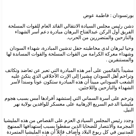
بورتسودان : فاطمة عوض
دشن رئيس مجلس السيادة الانتقالي القائد العام للقوات المسلحة
الفريق أول الركن عبدالفتاح البرهان مبادرة دعم أسر الشهداء
والنازحين والمتضررين من الحرب.
وحيا لبرهان لدى مخاطبته حفل تدشين المبادرة، شهداء السودان
وشهداء معركة الكرامة من القوات المسلحة والقوات المساندة لها
والمستنفرين .
مشيداً بالقائمين على أمر هذه المبادرة التي تعبر عن تعاضد وتكاتف
وتراحم أهل السودان مشيرا إلى الإرث الأخلاقي الذي يتكئ عليه
الشعب السوداني مبيناً أن هذه المبادرة ستكون عوناً وسنداً لأسر
الشهداء والنازحين واللاجئين.
وترحم على أسرة السماني التي إستشهد أفرادها أمس بسبب هجوم
مليشيا الدعم السريع الإرهابية على معسكر للوافدين بولاية نهر
النيل.
وجدد رئيس المجلس السيادي العزم على القصاص من هذه المليشيا
المجرمة والانتصار للضحايا الذين سقطوا بسبب إستهدافها الممنهج
للمدنيين في كل ربوع البلاد وأضاف قائلاً أن هذه المليشيا المتمردة