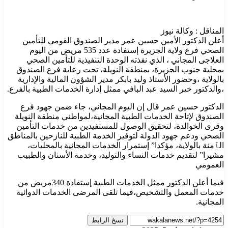
المناقل : وكالة نيوز
أعلن الدكتور الأمين حسين عمر مدير الصندوق القومي للتأمين
الصحي فرع ولاية الجزيرة إستفادة عدد 535 مريض من اليوم
العلاجى المجاني ، الذي نفذته الوحدة التنفيذية للتأمين الصحي
بمحلية جنوب الجزيرة، بمنطقة النويلة، تحت رعاية فرع الصندوق
بالولاية ،وحضور الأستاذ وليد بابكر مدير الشؤون المالية والإدارية
،والدكتور خير السيد عبد البافي ممثل إدارة الخدمات الطبية بالفرع.
الدكتور حسين عمر قال إن اليوم المجاني، جاء ضمن جهود فرع
الصندوق لإتاحة الخدمات الطبية المجانية،لمواطني منطقة النويلة
وقرى الخوالدة، لتحقيق الوصول للمستفيدين من خدمات التأمين
الصحي ودعم جهود الدولة لتوفير الخدمة الطبية للنازحين بالمناطق
الٱمنة بالولاية، مؤكدا” إستمرار الخدمات المجانية بالمحليات،
مشيرا” لتقديم خدمات النساء والتوليد، وخدمة الأسنان والطبيب
العمومي
فيما أعلن الدكتور ممثل الخدمات الطبية إستفادة 340مريض من
خدمات المعمل والتشخيص،فيما تلقى المرضى الخدمات الدوائية
المجانية.
نسخ الرابط