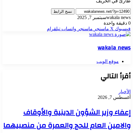
طارئ في الخريف
نسخ الرابط
wakala news
سبتمبر 7, 2025
0
دقيقة واحدة
فيسبوك
‫X
ماسنجر
ماسنجر
واتساب
تيلقرام
wakala news
موقع الويب
أقرأ التالي
الأخبار
أغسطس 7, 2026
إعفاء وزير الشؤون الدينية والأوقاف
والامين العام للحج والعمرة من منصبيهما