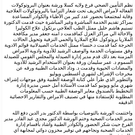
نظم التأمين الصحي فرع ولايه كسلا ورشة بعنوان البروتوكولات
الفعاله لأمراض الخريف تحت شعار التزامنا بالبروتوكولات العلاجية
وقاية لمجتمعنا بحضور عدد كبير من الأطباء والكوادر المساعدة
بمراكز تقديم الخدمة المباشرة وغير المباشرة حيث قدمت الدكتورة
تسنيم هاشم خليل ممثل الطب العلاجي برتكول علاج الكوليرا
والاحالة الي مراكز العزل كماقدمت د امنه جعفر مدير مكافحة
الملاريا بروتوكول علاج الملاريا والحمي النزفية وتحويل الحالات
الحرجة كما قدمت د.خنساء ممثل الخدمات الصيدلانية قوائم الادوية
وفق مستويات الخدمة والوصف الرشيد للأدوية وادوية الامراض
المزمنة بعد ذلك قدم مدير إدارة الصيدلة والمجلس القومي للصيدلة
السموم د. عمر سليمان ورقة بعنوان الاستخدام الرشيد للأدوية
والمضادات الحيوية وقدمت د. وداد الخدمات الطبية ورقه عن
مخرجات الإشراف لشهري أغسطس ويوليو
والتطوير الذي طرأ علي كتابة الوصفة الطبية وفق موجهات إشراف
شهري مايو ويونيو كما قدمت الأستاذة أمل حسن مديرة إدارة
التخطيط بالصندوق معاير الوصفة الطبية حسب المعلومات
المطلوبة للإستفادة منها في تصنيف الامراض والتقارير الاحصائية
الدقيقه
واختتمت الورشة بالتوصيات بواسطة الدكتور بدر الدين دفع الله
مدير الخدمات الصحية وختم الورشة الدكتور مجدي عبد القادر مدير
الفرع حيث شكر الحضور والكوادر الطبية واشاد بأقسام إدارة
الخدمات الصحبة ونجاحهم في توفير مخزون دوائي لمجابهة اي