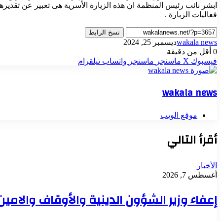
ابشر نائب رئيس المنظمة ان هذه الزيارة الأسرية هى تعبير عن تقديره
فعاليات الزيارة .
نسخ الرابط
wakala news
ديسمبر 25, 2024
0
أقل من دقيقة
فيسبوك
‫X
ماسنجر
ماسنجر
واتساب
تيلقرام
wakala news
موقع الويب
أقرأ التالي
الأخبار
أغسطس 7, 2026
إعفاء وزير الشؤون الدينية والأوقاف والامي