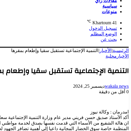
مقالات رأي
سياسية
منوعات
℃
Khartoum
41
تسجيل الدخول
الوضع المظلم
بحث عن
الرئيسية
|
الأخبار
|
التنمية الإجتماعية تستقبل سقيا وإطعام بمقرها
الأخبار
محلية
التنمية الإجتماعية تستقبل سقيا وإطعام ب
wakala news
ديسمبر 25, 2024
0
أقل من دقيقة
امدرمان : وكالة نيوز
أكد الأستاذ صديق حسن فريني مدير عام وزارة التنمية الإجتماعية سعا
ان هالة الشفيع من الأسماء التي قدمت نفسها بصدق لخدمة مواطني الولاي
المنظمة خاصة سوق الخضار المجانية داعيا إلي أهمية تضافر الجهود لخ