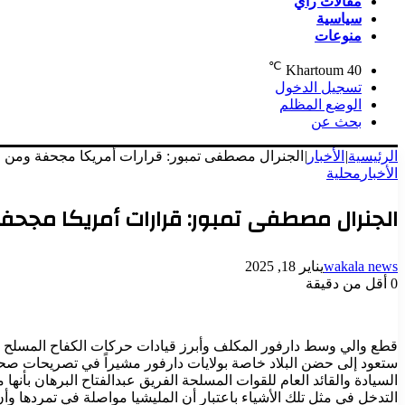
مقالات رأي
سياسية
منوعات
℃
Khartoum
40
تسجيل الدخول
الوضع المظلم
بحث عن
الرئيسية
|
الأخبار
|
الجنرال مصطفى تمبور: قرارات أمريكا مجحفة ومن ح
الأخبار
محلية
الجنرال مصطفى تمبور: قرارات أمريكا مجحف
wakala news
يناير 18, 2025
0
أقل من دقيقة
قطع والي وسط دارفور المكلف وأبرز قيادات حركات الكفاح المسلح ا
ستعود إلى حضن البلاد خاصة بولايات دارفور مشيراً في تصريحات صحفي
السيادة والقائد العام للقوات المسلحة الفريق عبدالفتاح البرهان بأن
التدخل في مثل تلك الأشياء باعتبار أن المليشيا مواصلة في تمردها وأن