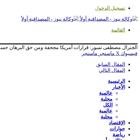
تسجيل الدخول
القائمة
الجنرال مصطفى تمبور: قرارات أمريكا مجحفة ومن حق البرهان حسم 
فيسبوك
‫X
ماسنجر
ماسنجر
المقال السابق
المقال التالي
الرئيسية
الأخبار
عالمية
محلية
الكل
عالمية
محلية
الإقتصاد
حوارات
رياضة