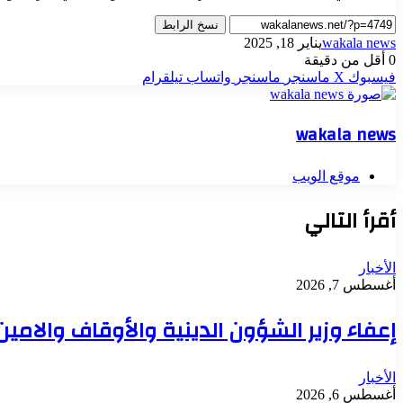
نسخ الرابط
wakala news
يناير 18, 2025
0
أقل من دقيقة
فيسبوك
‫X
ماسنجر
ماسنجر
واتساب
تيلقرام
wakala news
موقع الويب
أقرأ التالي
الأخبار
أغسطس 7, 2026
إعفاء وزير الشؤون الدينية والأوقاف والامي
الأخبار
أغسطس 6, 2026