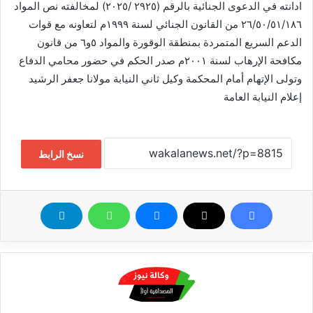
ادانته في الدعوى الجنائية بالرقم (٢٩٢٥ /٢٠٢٥) لمخالفته نص المواد
٢٦/٥٠/٥١/١٨٦ من القانون الجنائي لسنة ١٩٩٩م لتعاونه مع قوات
الدعم السريع المتمردة بمنطقة الوقورة والمواد ٥و٦ من قانون
مكافحة الإرهاب لسنة ٢٠٠١م صدر الحكم في حضور محامي الدفاع
وتولى الإتهام أمام المحكمة وكيل ثاني النيابة مولانا جعفر الرشيد
إعلام النيابة العامة
نسخ الرابط