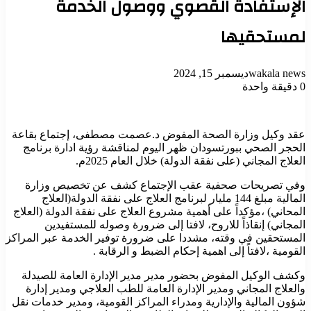
الإستفادة القصوي ووصول الخدمة
لمستحقيها
wakala news
ديسمبر 15, 2024
0
دقيقة واحدة
عقد وكيل وزارة الصحة المفوض د.عصمت مصطفى، إجتماع بقاعة
الحجر الصحي ببورتسودان ظهر اليوم لمناقشة رؤية ادارة برنامج
العلاج المجاني (على نفقة الدولة) خلال العام 2025م.
وفي تصريحات صحفية عقب الإجتماع كشف عن تخصيص وزارة
المالية مبلغ 144 مليار لبرنامج العلاج على نفقة الدولة(العلاج
المحاني) ،مؤكداً على أهمية مشروع العلاج على نفقة الدولة (العلاج
المجاني) إنقاذاً للاروح، لافتا إلى ضرورة وصوله للمستفيدين
المستحقين في وقته، مشددا على ضرورة توفير الخدمة عبر المراكز
القومية ،لافتاً إلى اهمية إحكام الضبط و الرقابة .
وكشف الوكيل المفوض بحضور مدير مدير الإدارة العامة للصيدلة
والعلاج المجاني ومدير الإدارة العامة للطب العلاجي ومدير إدارة
شؤون المالية والإدارية ومدراء المراكز القومية، ومدير خدمات نقل