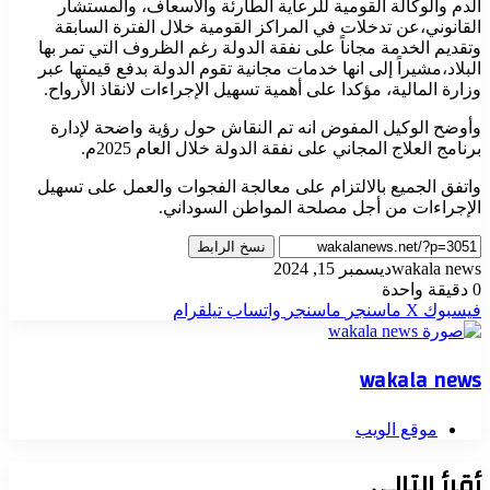
الدم والوكالة القومية للرعاية الطارئة والاسعاف، والمستشار
القانوني،عن تدخلات في المراكز القومية خلال الفترة السابقة
وتقديم الخدمة مجاناً على نفقة الدولة رغم الظروف التي تمر بها
البلاد،مشيراً إلى انها خدمات مجانية تقوم الدولة بدفع قيمتها عبر
وزارة المالية، مؤكدا على أهمية تسهيل الإجراءات لانقاذ الأرواح.
وأوضح الوكيل المفوض انه تم النقاش حول رؤية واضحة لإدارة
برنامج العلاج المجاني على نفقة الدولة خلال العام 2025م.
واتفق الجميع بالالتزام على معالجة الفجوات والعمل على تسهيل
الإجراءات من أجل مصلحة المواطن السوداني.
نسخ الرابط
wakala news
ديسمبر 15, 2024
0
دقيقة واحدة
فيسبوك
‫X
ماسنجر
ماسنجر
واتساب
تيلقرام
wakala news
موقع الويب
أقرأ التالي