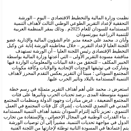
نظمت وزارة المالية والتخطيط الاقتصادي – اليوم – الورشة
التحققية لإعداد التقرير الطوعي الوطني الثالث لأهداف التنمية
المستدامة للسودان للعام 2025م . وذلك بمقر المنظمة العربية
للتنمية الزراعية ببورتسودان
وأبان د. محمد علي جمعة مدير عام الشؤون المالية والإدارية عضو
اللجنة العليا لإعداد التقرير – خلال مخاطبته الورشة إنابة عن وكيل
التخطيط الإقتصادي رئيس اللجنة العليا – أن الورشة تستهدف
مناقشة مسودة التقرير الأولى – التي أعدتها وزارة المالية بواسطة
الخبير المكلف – للتحقق من دقة البيانات والمعلومات الواردة فيها
وشاركت في توثيقها الوحدات الإتحادية والولايات وكآفة مكونات
المجتمع السوداني ؛ مبيناً أن التقرير يعكس التقدم المحرز لأهداف
التنمية المستدامة بالبلاد وتأثير الحرب عليها.
استعرض د. محمد علي أهم أهداف التقرير متمثلة في رسم خطة
تنموية متوسطة المدى ،رصد تحديات الحرب وتأثيرها على فئات
المجتمع الضعيفة ، عرض مبادرات وجهود الدولة ومنظمات المجتمع
المدني في التصدي للتحديات ، إشراك كل فئات المجتمع في العمل
التنموي ، تعزيز تأكيد إلتزام السودان بتنفيذ أهداف التنمية المستدامة
، بناء القدرات الوطنية في المجال الإحصائي ، والإستفادة من تجارب
الدول في مواجهة تحديات التنمية. مشيراً إلى أن توصيات الورشة
يتم إعتمادها في المسودة الثانية توطئة لإجازتها من اللجنة الفنية