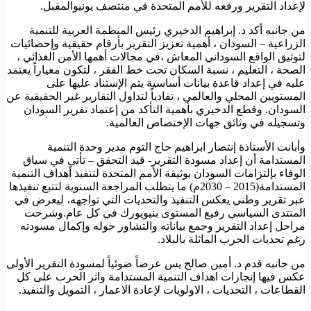
لإعداد التقرير ورفعه للأمم المتحدة في منتصف يونيوالمقبل.
من جانبه أكد د. إبراهيم الدخيري رئيس المنظمة العربية للتنمية
الزراعية – السودان ، أهمية تعزيز التقرير بأرقام حقيقية وإحصائيات
لتوثيق الواقع السوداني المعاش ،في مجالات أهمها الأمن الغذائي ،
الصحة ، التعليم ، نسبة السكان تحت خط الفقر ، لتكون معياراً يعتمد
عليه في إعداد قاعدة بيانات أساسية يتم الإستناد عليها على
المستويين المحلي والعالمي ، تفادياً لتداول التقارير غير الحقيقية عن
السودان. وقطع الدخيري بأهمية التأكد من إعتماد تقرير السودان
وتسجيله في وثائق جهات الإختصاص العالمية.
وأبانت الأستاذة إنتصار ابراهيم حاج التوم مدير وحدة التنمية
المستدامة أن إعداد مسودة التقرير- قيد التحقق – تأتي في سياق
الوفاء بإلتزامات السودان بوثيقة الأمم المتحدة لتنفيذ أهداف التنمية
المستدامة(2015 – 2030م) ما يتطلب المراجعة السنوية لتتبع تنفيذها
عبر تقرير وطني يعكس التنفيذ والتحديات التي تواجهه، ليعرض في
المنتدى السياسي رفيع المستوى بنيويورك في كل عام.وشرحت
مراحل إعداد التقرير وجمع بياناته والتشاور حوله وإكمال مسودته
رغم تحديات الحرب الماثلة بالبلاد.
من جانبه قدم د. أمين صالح يس عرضاً ضوئياً لمسودة التقرير الأولى
عكس فيها إنجازات اهداف التنمية المستدامة واثر الحرب على كل
القطاعات ، التحديات ، الاولويات لإعادة الاعمار ، التمويل والتنفيذ.