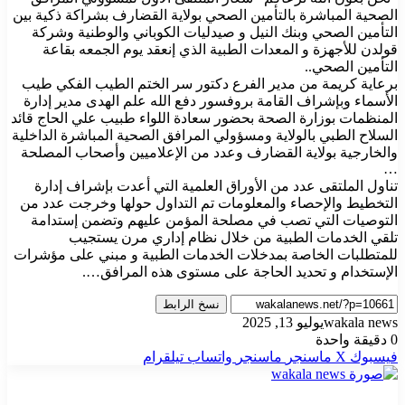
الصحية المباشرة بالتأمين الصحي بولاية القضارف بشراكة ذكية بين
التأمين الصحي وبنك النيل و صيدليات الكوباني والوطنية وشركة
قولدن للأجهزة و المعدات الطبية الذي إنعقد يوم الجمعه بقاعة
التأمين الصحي..
برعاية كريمة من مدير الفرع دكتور سر الختم الطيب الفكي طيب
الأسماء وبإشراف القامة بروفسور دفع الله علم الهدى مدير إدارة
المنظمات بوزارة الصحة بحضور سعادة اللواء طبيب علي الحاج قائد
السلاح الطبي بالولاية ومسؤولي المرافق الصحية المباشرة الداخلية
والخارجية بولاية القضارف وعدد من الإعلاميين وأصحاب المصلحة
…
تناول الملتقى عدد من الأوراق العلمية التي أعدت بإشراف إدارة
التخطيط والإحصاء والمعلومات تم التداول حولها وخرجت عدد من
التوصيات التي تصب في مصلحة المؤمن عليهم وتضمن إستدامة
تلقي الخدمات الطبية من خلال نظام إداري مرن يستجيب
للمتطلبات الخاصة بمدخلات الخدمات الطبية و مبني على مؤشرات
الإستخدام و تحديد الحاجة على مستوى هذه المرافق….
نسخ الرابط
wakala news
يوليو 13, 2025
0
دقيقة واحدة
فيسبوك
‫X
ماسنجر
ماسنجر
واتساب
تيلقرام