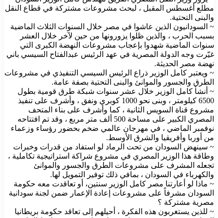
مطلع أغسطس المقبل ، لبحث مشروعات مشتركة في قطاع النقل
والبنى التحتية.
~ السودانيون الذين عاشوا في مصر خلال السنوات الثلاث الماضية
بسبب الحرب ، والذين ظلوا يزورونها من حين لآخر خلال العشر
سنوات الماضية شهدوا بإعجاب مشروعات النهضة الكبرى التي
غيّرت وجه الدولة المصرية في عهد الرئيس عبدالفتاح السيسي باني
نهضة مصر الحديثة.
~ ويعتبر كامل الوزير ذراع الرئيس السيسي التنفيذي في مشروعات
الطرق والجسور والموانئ والبنى التحتية بصفة عامة.
~ أنشأ كامل الوزير خلال عشر سنوات شبكة طرق قومية بطول
6500 كيلومتر ، وبنى نحو 1000 كوبري ونفق ، وأشرف على تنفيذ
مشروع قناة السويس الثانية ، كما وأشرف على بناء المتحف
المصري الكبير على مساحة 500 ألف متر مربع ، وقد تم افتتاحه
نوفمبر الماضي ، في مهرجان عالمي ضخم بحضور رؤساء وزعماء
من أوربا وأفريقيا والشرق الأوسط.
~ سينهض السودان من تحت الرماد لو استفاد من قدرات وخبرات
وطاقة هذا الوزير المصري في مشروع شراكة استراتيجية تكاملية ،
تجعله المشرف على مشروعات الطرق والجسور والموانئ
والكهرباء في السودان ، بمافي ذلك توفير التمويل لها.
~ ماذا لو أعارتنا مصر كامل الوزير سنتين، أو تعاقدت معه حكومة
السودان مشرفاً على مشروعات إعادة الإعمار ضمن لجنة سودانية
مصرية مشتركة ؟
~ للذين يستغربون هذه الفكرة ، أحيلهم إلى تعاقد حكومة بريطانيا