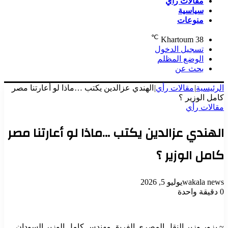
مقالات رأي
سياسية
منوعات
℃
Khartoum
38
تسجيل الدخول
الوضع المظلم
بحث عن
الرئيسية
|
مقالات رأي
|
الهندي عزالدين يكتب …ماذا لو أعارتنا مصر
كامل الوزير ؟‏
مقالات رأي
الهندي عزالدين يكتب …ماذا لو أعارتنا مصر
كامل الوزير ؟‏
wakala news
يوليو 5, 2026
0
دقيقة واحدة
~ يزور وزير النقل المصري الفريق مهندس كامل الوزير السودان