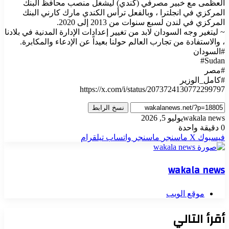
العظمى مع خبير مصرفي (كندي) ليشغل منصب محافظ البنك
المركزي في انجلترا ، وبالفعل ترأس الكندي مارك كارني البنك
المركزي في لندن لسبع سنوات من 2013 إلى 2020.
~ ليتغير وجه السودان لابد من تغيير إعدادات الإدارة المدنية في بلادنا
، والاستفادة من تجارب العالم حولنا بعيداً عن الإدعاء والمكابرة.
‎#Sudan
https://x.com/i/status/2073724130772299797
نسخ الرابط
wakala news
يوليو 5, 2026
0
دقيقة واحدة
فيسبوك
‫X
ماسنجر
ماسنجر
واتساب
تيلقرام
wakala news
موقع الويب
أقرأ التالي