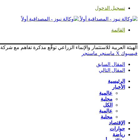
تسجيل الدخول
القائمة
الهيئة العربية للاستثمار والإنماء الزراعي توقّع مذكرة تفاهم مع شركة “6th Grain” الأمريكية لدعم التحول الرقمي في الزرا
فيسبوك
‫X
ماسنجر
ماسنجر
المقال السابق
المقال التالي
الرئيسية
الأخبار
عالمية
محلية
الكل
عالمية
محلية
الإقتصاد
حوارات
رياضة