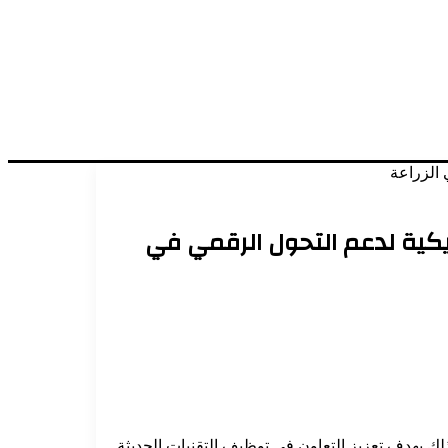
ثمار والإنماء الزراعي توقّع مذكرة تفاهم مع شركة “6th Grain” الأمريكية لدعم التحول الرقمي في
صة في تطوير حلول الزراعة الرقمية، وذلك بهدف تعزيز التعاون في توظيف التقنيات الحديثة