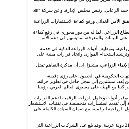
أُقيمت مراسم التوقيع في مقر الهيئة الرئيسي في إمارة دبي – دولة الإمارات العربية المتحدة، حيث وقّع عن الهيئة سعادة الدكتور عبيد سيف حمد الزعابي، رئيس مجلس الإدارة، وعن شركة “6th
قيق الأمن الغذائي ورفع كفاءة الاستثمارات الزراعية
د توجه الهيئة نحو تعزيز التحول الرقمي في القطاع الزراعي، لما له من دور محوري في رفع كفاءة
 على البيانات والمعرفة، بما يسهم في دعم الأمن
لزراعية، وتوظيف أدوات الزراعة الذكية في خدمة
وترشيد استخدام الموارد، واتخاذ قرارات مبنية على
 بالشراكة مع الهيئة العربية للاستثمار والإنماء الزراعي، مشيرًا إلى أن مذكرة التفاهم تمثل
والجهات الحكومية في الحصول على رؤى دقيقة،
عن بُعد، مستندين إلى سجل حافل في تطوير خرائط
تنا مع الهيئة على مستوى العالم العربي. رؤيتنا
 توفير أدوات وحلول الزراعة الرقمية لدعم القرارات
افة إلى تقديم استشارات متخصصة في تقنيات الاستشعار
ول الزراعية الرقمية، مع ضمان السيادة الكاملة على
يشار إلى أن الهيئة العربية للاستثمار والإنماء الزراعي أنشئت بموجب اتفاقية متعددة الأطراف، ويضم مجلس المساهمين بالهيئة في عضويته 21 دولة عربية، وقد بلغ عدد الشركات الزراعية التي