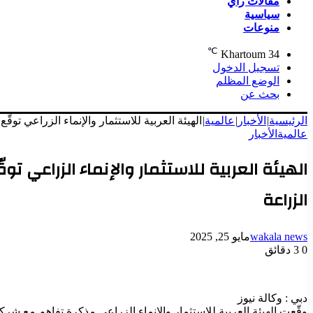
مقالات رأي
سياسية
منوعات
℃
Khartoum
34
تسجيل الدخول
الوضع المظلم
بحث عن
الرئيسية
|
الأخبار
|
عالمية
|
الهيئة العربية للاستثمار والإنماء الزراعي توقّع مذكرة تفاهم مع شركة “th Grain
عالمية
الأخبار
الزراعة
wakala news
مايو 25, 2025
0
3 دقائق
دبي : وكالة نيوز