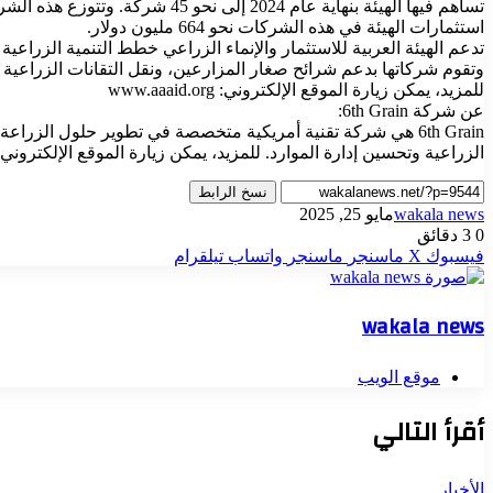
تساهم فيها الهيئة بنهاية عام 24
استثمارات الهيئة في هذه الشركات نحو 664 مليون دولار.
تدعم الهيئة العربية للاستثمار والإنماء الزراعي خطط التنمية الزراع
وتقوم شركاتها بدعم شرائح صغار المزارعين، ونقل التقانات الزراعية له
للمزيد، يمكن زيارة الموقع الإلكتروني: www.aaaid.org
عن شركة 6th Grain:
6th Grain هي شركة تقنية أمريكية متخصصة في تطوير حلول الزرا
الزراعية وتحسين إدارة الموارد. للمزيد، يمكن زيارة الموقع الإلكتروني: ww.6grain.com
نسخ الرابط
wakala news
مايو 25, 2025
0
3 دقائق
فيسبوك
‫X
ماسنجر
ماسنجر
واتساب
تيلقرام
wakala news
موقع الويب
أقرأ التالي
الأخبار