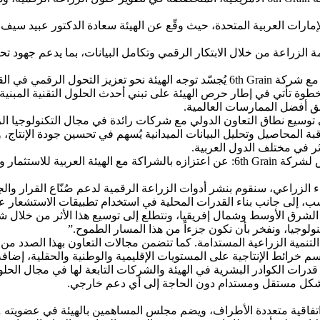
ة الزراعة من خلال الابتكار الرقمي وتكامل البيانات، بما يدعم جهود تح
وأكد سعادة الدكتور عبيد سيف حمد الزعابي، أن توقيع مذكرة التفاهم مع شركة 6th Grain يُجسّ
لخطوة تأتي في إطار حرص الهيئة على تبني أحدث الحلول التقنية المبنية
فق أفضل الممارسات العالمية.
ى توسيع نطاق التعاون الدولي مع شركات رائدة في مجال التكنولوجيا ا
بة المحاصيل وتحليل البيانات الميدانية يُسهم في تحسين جودة الإنتاج، 
ثر في مختلف الدول العربية.
من جانبه، أعرب الدكتور فلاديمير إيسكين، الرئيس التنفيذي والمؤسس لشركة 6th Grain: عن اعتزازه
اء الزراعي، سنقوم بنشر أدوات الزراعة الرقمية لدعم صُنّاع القرار 
ب، إلى جانب بناء القدرات المحلية في استخدام تطبيقات الاستشعار 
رق الأوسط وشمال إفريقيا، ونتطلع إلى توسيع هذا الأثر من خلال شراك
لوجيا، ونفخر بأن نكون جزءاً من هذا المسار الطموح.”
لتنمية الزراعية المستدامة. كما تتضمن مجالات التعاون بهذا الصدد من
رسم خرائط الإنتاجية على المستويات الإقليمية والوطنية والحقلية، إض
قدرات الكوادر البشرية في الهيئة والشركات التابعة لها في مجال الحل
ها بشكل مستقل ومستدام دون الحاجة إلى أي دعم خارجي.