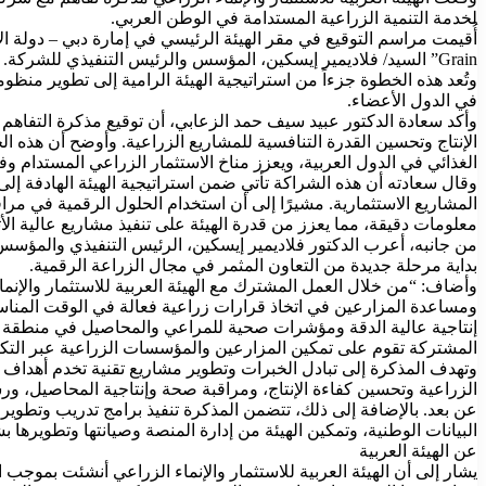
لخدمة التنمية الزراعية المستدامة في الوطن العربي.
Grain” السيد/ فلاديمير إيسكين، المؤسس والرئيس التنفيذي للشركة.
وتُعد هذه الخطوة جزءاً من استراتيجية الهيئة الرامية إلى تطوير منظوم
في الدول الأعضاء.
الإنتاج وتحسين القدرة التنافسية للمشاريع الزراعية. وأوضح أن هذه ا
الغذائي في الدول العربية، ويعزز مناخ الاستثمار الزراعي المستدام و
وقال سعادته أن هذه الشراكة تأتي ضمن استراتيجية الهيئة الهادفة إل
المشاريع الاستثمارية. مشيرًا إلى أن استخدام الحلول الرقمية في مراق
معلومات دقيقة، مما يعزز من قدرة الهيئة على تنفيذ مشاريع عالية الأ
بداية مرحلة جديدة من التعاون المثمر في مجال الزراعة الرقمية.
وأضاف: “من خلال العمل المشترك مع الهيئة العربية للاستثمار والإنم
ومساعدة المزارعين في اتخاذ قرارات زراعية فعالة في الوقت المناس
إنتاجية عالية الدقة ومؤشرات صحية للمراعي والمحاصيل في منطقة الش
المشتركة تقوم على تمكين المزارعين والمؤسسات الزراعية عبر التكنو
وتهدف المذكرة إلى تبادل الخبرات وتطوير مشاريع تقنية تخدم أهداف ا
الزراعية وتحسين كفاءة الإنتاج، ومراقبة صحة وإنتاجية المحاصيل، و
عن بعد. بالإضافة إلى ذلك، تتضمن المذكرة تنفيذ برامج تدريب وتطوير 
البيانات الوطنية، وتمكين الهيئة من إدارة المنصة وصيانتها وتطوير
عن الهيئة العربية