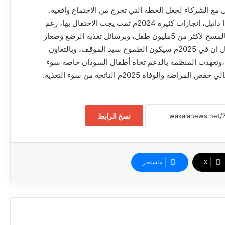
ل مع الشركاء لجعل الخطة التي تخرج من الاجتماع واقعية.
واشار ممثل اليونسيف د. تولدا دانيل، انجازات كثيرة 2024م تمت يجب الاحتفال بها، رغم
التحديات، لافتا إلى الوصول بالمسح لاكثر من 5مليون طفل، وبرسائل تغذية الرضع وصغار
الاطفال لاكثر من 2مليون،وقال ان في 2025م سيكون الطموح سيد الموقف، وبالتعاون
وتعهدت المنظمة بالدعم تجاه أطفال السودان خاصة سوء
ة والوفاة 2025م الناتجة من سوء التغذية.
نسخ الرابط
إعفاء وزير الشؤون الدينية والأوقاف والامين
‫X
ماسنجر
العام للحج والعمرة من منصبيهما
بدعم من تجمع الأطباء السودانيين بأمريكا
(سابا) وتحت شعار نحو نظام حياتي صحي-