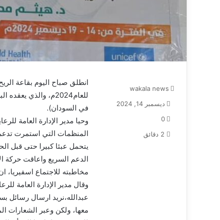
انطلق صباح اليوم بقاعة الري
wakala news
للعام2024م، والذي يع
ديسمبر 14, 2024
في السودان).
0
وحيا مدير الإدارة العامة للرع
المنظمات التي استمرت تدعم ا
2 دقائق
يتحمل عبئا كبيرا حتى قبل الحر
الدعم السريع واعاقت حركة الإ
مخاطبته للاجتماع اسفيريا، ان
وقال مدير الإدارة العامة للرع
عبدالله،نريد ارسال رسائل بس
معها، ولكن وعبر الشعارات المر