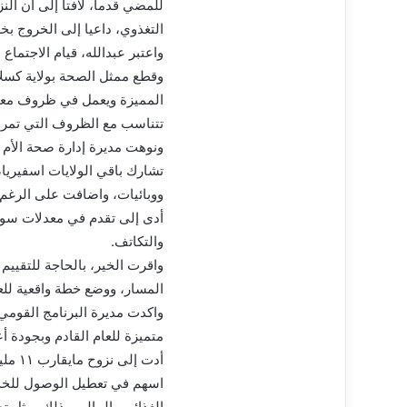
التغذوي، داعيا إلى الخروج بخط
واعتبر عبدالله، قيام الاجتماع
وقطع ممثل الصحة بولاية كسلا 
المميزة ويعمل في ظروف معقدة
تتناسب مع الظروف التي تمر بها
تشارك باقي الولايات اسفيريا
ووبائيات، واضافت على الرغم
أدى إلى تقدم في معدلات سوء ا
والتكاتف.
واقرت الخير، بالحاجة للتقيي
المسار، ووضع خطة واقعية للعام 2025م وقابلة للتنفيذ،ودون اغفال الجوانب ا
واكدت مديرة البرنامج القومي 
متميزة للعام القادم وبجودة أ
أدت إ
اسهم في تعطيل الوصول للخدما
الغذائي والمالي،وذلك يمثل ت