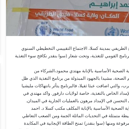
ح الطريفي بمدينة كسلا، الاجتماع التقييمي التخطيطي السنوي
قده البرنامج القومي للتغذية، وتحت شعار (سوا بنقدر نكافح سوء التغذية
اية الصحية الأساسية بالإنابة مهتدي محمود،الشركاء من
لصحة، مشيدا بالجهود المبذولة من برنامج التغذية الذي ظل
ب، والتي اضافت عبئا ثقيلا، فالبرنامج يتأثر بانتهاكات مليشيا
مداد الخاص بالتغذية، خاصة لولايات دارفور. واكد مهتدي في
 التحسن في الإمداد مرهون بالعمليات الجارية في الميدان.
اية الصحية الأساسية بالإنابة المكلف مكتب كسلا د. احمد
يطة متمثلة في التحديات الماثلة الجمة ومن الصعب التعاطي
فوعة ومنها (سوا بنقدر) تمنح الطاقة الإيجابية في المكابدة