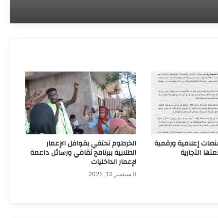
وزارة الصحة الاتحادية تجيز استراتيجيتها
الوطنية لتعافي النظام الصحي للأعوام
المقبلة
وفد من اليونيسف يزور الصندوق القومي
للإمدادات الطبية لبحث تعزيز الشراكة ودعم
القطاع الصحي
وزير التعليم العالي يبشر بقرب معالجة ملف
المعاشات وإنشاء مستشفى للتعليم العالي
نصات إعلامية ورقمية
الخرطوم تحتفي بقوافل الإعمار
تها التجارية
الطلابية ببرنامج ثقافي ورسائل داعمة
لإعمار الداخليات
سبتمبر 13, 2025