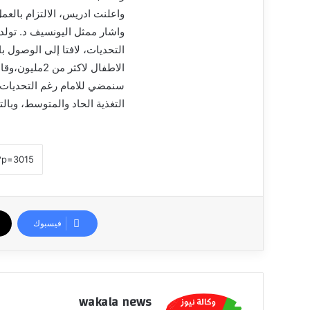
واعلنت ادريس، الالتزام بالعم
سنمضي للامام رغم التحديات،
التغذية الحاد والمتوسط، وبالتالي خفص المراض
فيسبوك
wakala news