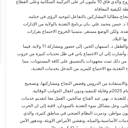
للمضي قدما، لافتا إلى أن النزوح والذي فاق 10 مليون اثر على التركيبة السكانية وعلى القطاع
ة لكيفية المعافاة.
 نجاح،مطالبا المشاركين بالتفاعل،لتوحيد الرؤى في ختامه.
د. حسن محمد علي ،بان برنامج التغذية بالولاية من الإدارات
، ولكن الوضع مستقر، متمنيا الخروج الاجتماع بقرارات
 البلاد.
ونوهت مديرة إدارة صحة الأم والطفل د. اسمهان الخير، إلى حضور ومشاركة 11 ولاية، فيما
، وأشارت إلى ان الاجتماع ياتي في ظل تحديات كبيرة من حروب
 من ذلك تمت مجهودات بالتنسيق على كافة المستويات، مما
لتغذية،مع الاحتياج للمزيد من التدخل بخدمات التغذية،
م والاستفادة من الدروس وقصص النجاح ومشاركتها، وتصحيح
لوقائية.
للتغذية د. نهى عبد الفتاح صالحين، العمل معا لتقديم خدمات
على، وحل مشاكل سوء التغذية بالسودان، لافتة إلى ان الحرب
لى نزوح مايقارب ١١ مليون مواطن، ودمرت النظام الصحي في مناطق كثيرة، والذي
ت الأساسية،والمياه، وتفشي الأمراض الاوبئة، وتدهور الأمن
حديات لمرحلة قادمة اصعب، “ولكنكم قدرها”.