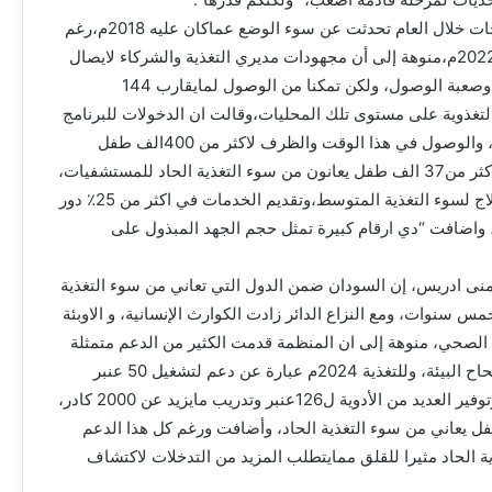
وقطعت صالحين، بان المسوحات خلال العام تحدثت عن سوء الوضع عماكان عليه 2018م،رغم
حدوث جزء من التحسن حتى 2022م،منوهة إلى أن مجهودات مديري التغذية والشركاء لايصال
الإمداد لاقصى مناطق بالبلاد، وصعبة الوصول، ولكن تمكنا من الوصول لمايقارب 144
لتغذوية على مستوى تلك المحليات،وقالت ان الدخولات للبرنامج
2024م تجاوزت كل المعدلات، والوصول في هذا الوقت والظرف لاكثر من 400الف طفل
لمعالجة سوء التغذية ودخول اكثر من37 الف طفل يعانون من سوء التغذية الحاد للمستشفيات،
وعلاج 300 الف طفل تلقوا علاج لسوء التغذية المتوسط،وتقديم الخدمات في اكثر من 25٪ دور
ة، واضافت “دي ارقام كبيرة تمثل حجم الجهد المبذول على
منى ادريس، إن السودان ضمن الدول التي تعاني من سوء التغذية
 سنوات، ومع النزاع الدائر زادت الكوارث الإنسانية، و الاوبئة
الصحي، منوهة إلى ان المنظمة قدمت الكثير من الدعم متمثلة
دعم الصحة وجودة المياه، إصحاح البيئة، وللتغذية 2024م عبارة عن دعم لتشغيل 50 عنبر
تغذية علاجية بالمستشفيات، وتوفير العديد من الأدوية ل126عنبر وتدريب مايزيد عن 2000 كادر،
 في علاج 37الف طفل يعاني من سوء التغذية الحاد، وأضافت ورغم كل هذا الدعم
ة الحاد مثيرا للقلق ممايتطلب المزيد من التدخلات لاكتشاف