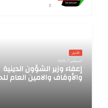
موق
ع
الوي
ب
أقرأ التالي
الأخبار
أغسطس 7, 2026
إعفاء وزير الشؤون الدينية
والأوقاف والامين العام للح
والعمرة من منصبيهما