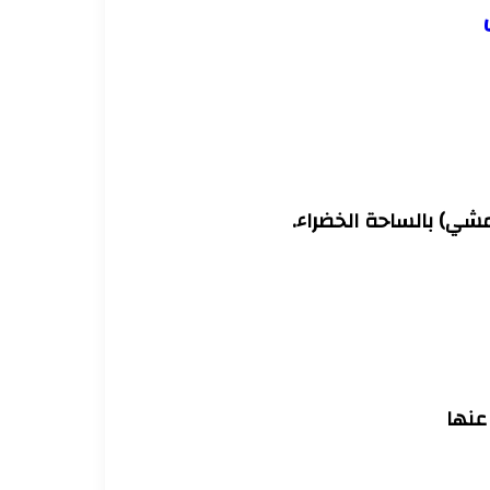
مشي) بالساحة الخضراء.
 عنها