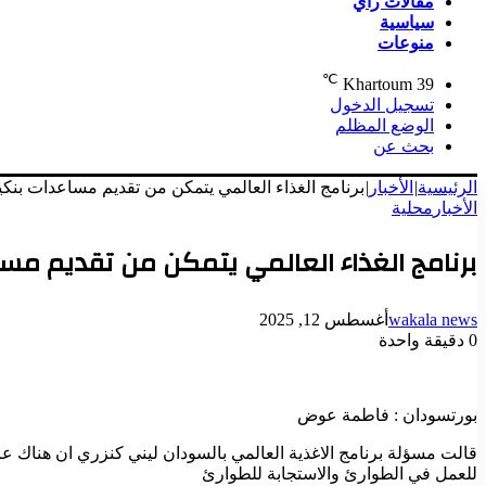
مقالات رأي
سياسية
منوعات
℃
Khartoum
39
تسجيل الدخول
الوضع المظلم
بحث عن
الرئيسية
|
الأخبار
|
برنامج الغذاء العالمي يتمكن من تقديم مساعدات بنكية لحوالي 250 الف م
الأخبار
محلية
برنامج الغذاء العالمي يتمكن من تقديم مساعدات بنكية لحو
wakala news
أغسطس 12, 2025
0
دقيقة واحدة
بورتسودان : فاطمة عوض
قالت مسؤلة برنامج الاغذية العالمي بالسودان ليني كنزري ان هناك 
للعمل في الطوارئ والاستجابة للطوارئ