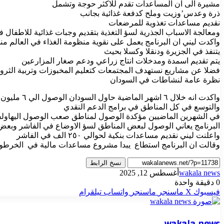
مشيرة الى ان المساعدات تقدم للاكثر حوجة وتشمل
ذرة وعدس’وزيت وملح كدفعة غذائية بجانب
نقديم مساعدات تغذوية للمرضعات
ومعالجة الاسباب الجذرية لسؤ التغذية بتقديم وجبات غذائية للاطفال 
واكدت ليني ان البرنامج يعمل على نقوية منظومة الغذاء في العالم منها
يتنفذ في الجزيرة ودنقلا وكسلا بحيث
يتم تقديم اسمدة ومدخلات انتاج زراعي ودعم صغار المزارعين
فضلا عن مشاريع نستهدف المجتمعات كتعليم المخبوزات وتربية الثروة
نظرة عامة لنشاطات في السودان
واكدت انه خلال ٦ اشهر الماضية حاول السودان الوصول الي ٦ مليون في دارغور وكردفان والمناطق التي تعاني من مشاكل امنية
والتوسع في كل المناطق في برامج الدعم النقدي
في الشهرين الماضيين مؤكدة الوصول لمناطق صعب الوصول اليهاولف
البرنامج يعاني الوصول لبعض المناطق لسؤ الاوضاع في الفاشر وبعض
واعلنت ليني نقديم مساعدات بنكية لحوالي ٢٥٠ الف في الفاشر
وقالت ان البرنامج استطاع يبدا مشروع مساعدات مالية في الخرطو
نسخ الرابط
wakala news
أغسطس 12, 2025
0
دقيقة واحدة
فيسبوك
‫X
ماسنجر
ماسنجر
واتساب
تيلقرام
wakala news