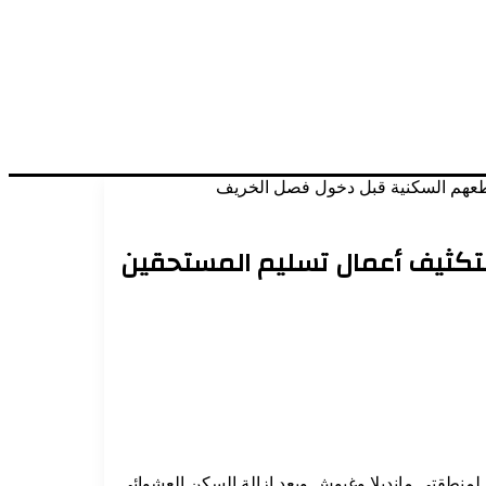
قطعهم السكنية قبل دخول فصل الخريف
بتكثيف أعمال تسليم المستحقين
يطية الخاصة بمربع (٨) اليرموك بمحلية جبل أولياء والمكون لمنطقتي مانديلا وغبوش وبعد إزالة السكن العشوائي