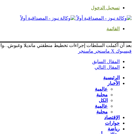
تسجيل الدخول
القائمة
بعد أن أكملت السلطات إجراءات تخطيط منطقتي مانديلا وغبوش. .و
فيسبوك
‫X
ماسنجر
ماسنجر
المقال السابق
المقال التالي
الرئيسية
الأخبار
عالمية
محلية
الكل
عالمية
محلية
الإقتصاد
حوارات
رياضة