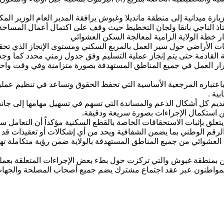
ارة ميدانية إلى منطقة مانديلا وغبوش يرافقة المدير العام الوزير ال
ستاذ الناجي بانقا ولجان التخطيط حيث وقف على اكتمال أعمال المساح
 خطة الولاية الرامية لمعالجة السكن العشوائي
طات الأراضي حول سير العمل بالمربع السكني ومستوى الإنجاز الذي ت
 القادمة حتى يتم إنجاز عملية التسليم وفق جدول زمني محدد كما وج
ستمرار العمل في جميع المناطق المستهدفة بصورة متزامنة وفي وقت وا
باعتباره المرجعية الأساسية التي تحفظ الحقوق وتساعد في تنظيم عمل
ية .
تقديم كل أشكال الدعم والمساندة التي تسهم في تسهيل مهامها إلى جا
من استكمال الإجراءات بصورة سريعة ودقيقة.
يتعلق بإثبات الاستحقاقات الخاصة بالقطع السكنية مؤكداً أن التعام
و الرقم الوطني بما يضمن الشفافية ويحد من أي إشكالات أو تعقيدات قد
 العشوائي من جميع المناطق المستهدفة بالولاية ضمن رؤية متكاملة تهد
ن بمنطقة غبوش والتي تركزت حول بطء بعض الإجراءات المتعلقة بعملي
 المواطنون عبر عقد اجتماع مشترك يضم جميع أصحاب المصلحة والجها