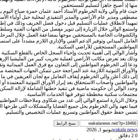
منها إذ أصبح جاهزاً لتسليم للمستحقين .
حيث قام والي ولاية الخرطوم الأستاذ أحمد عثمان حمزة صباح اليوم بزي
مصطفى ومدير عام الأراضي والمدير التنفيذي لمحلية جبل أولياء الأ
تمهيداً لانطلاق عمليات التسليم قبل دخول فصل الخريف وذلك في إطار
واستمع الوالي خلال الزيارة إلى تنوير مفصل من الجهات الفنية وسل
والكشوفات الخاصة بالمستحقين موجهاً بمضاعفة العمل خلال المرحلة
العامل الميداني وتوفير الدعم الفني والإداري اللازم مشدداً على ا
المواطنين المستحقين للأراضي السكنية.
وأشار الوالي إلى أهمية تحديث وإحياء السجل الخاص بالقطع السكنية 
وذلك بعد تعرض مكاتب الأراضي لعملية تخريب كبير من المليشيا الإرهاب
ودعا إلى الخرطوم المواطنين إلى التعاون مع فرق العمل الميدانية و
والأوراق الثبوتية اللازمة عند المراجعة حتى تتمكن الجهات المختصة 
إلى ذلك أعلن والي الخرطوم إيقاف التعامل مع لجان العريفين في ما 
والمواطنين وأصحاب الاستحقاق بعد إبراز الأوراق الثبوتية المعتمدة أ
وجدد الوالي أن حكومته ماضية في تنفيذ خطتها الشاملة لإزالة السكن
مجتمعات سكنية مخططة تتوفر فيها الخدمات الأساسية .
وخلال الزيارة استمع الوالي إلى عدد من شكاوى وملاحظات المواطني
فيما تعهد والي الخرطوم بحل جميع القضايا والمشكلات التي طرحها
تضمن حفظ حقوق المواطنين وتسريع عمليات التخصيص والتسليم.
نسخ الرابط
wakala news
يونيو 1, 2026
0
2 دقائق