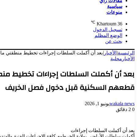
مقالات رأي
سياسية
منوعات
℃
Khartoum
36
تسجيل الدخول
الوضع المظلم
بحث عن
الرئيسية
|
الأخبار
|
بعد أن أكملت السلطات إجراءات تخطيط منطقتي مان
الأخبار
محلية
بعد أن أكملت السلطات إجراءات تخطيط منط
قطعهم السكنية قبل دخول فصل الخريف
wakala news
يونيو 1, 2026
0
2 دقائق
بعد أن أكملت السلطات إجراءات