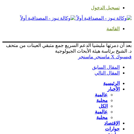
تسجيل الدخول
القائمة
بعد أن دمرتها مليشيا الدعم السريع جمع متبقي العينات من متحف
د. الشيخ برئاسة هيئة الأبحاث الجيولوجية
فيسبوك
‫X
ماسنجر
ماسنجر
المقال السابق
المقال التالي
الرئيسية
الأخبار
عالمية
محلية
الكل
عالمية
محلية
الإقتصاد
حوارات