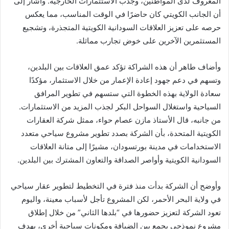
المعروف لدى المواطنين، وجذب الاستثمارات الخارجية. وأشار إلى
أن الجانب الكويتي كان حاضرًا في الوقت المناسب، مما يعكس
حرصه على تعزيز العلاقات السودانية الكويتية المتجذرة، وتشجيع
المستثمرين الآخرين على خوض تجارب مماثلة.
وأضاف طاهر أن هذه الشراكة تؤكد عمق العلاقات بين البلدين،
وتسهم في دعم جهود إعادة الإعمار من خلال الاستثمار، مؤكدًا
سعادة الولاية بهذه الخطوة التي ستسهم في تطوير المرافق
السياحية واستغلال السواحل البكر لجذب المزيد من الاستثمارات.
من جانبه، قال الأستاذ مازن عصام حواء، ممثل شركة العقارات
الكويتية المتحدة، بأن الشركة بصدد تطوير مشروع سياحي متعدد
الاستخدامات في مدينة بورتسودان، مشيرًا إلى متانة العلاقات
السودانية الكويتية وأواصر الصداقة والتعاون المشترك بين البلدين.
وأوضح أن الشركة بدأت منذ فترة في التخطيط لتطوير عقار سياحي
في ولاية البحر الأحمر، لكن المشروع تأجل لأسباب معينة، واليوم
تعود الشركة لتعزيز حضورها في “بلدها الثاني” من خلال إطلاق
مشروع نموذجي يجمع بين الضيافة ومكونات سياحية أخرى، بهدف