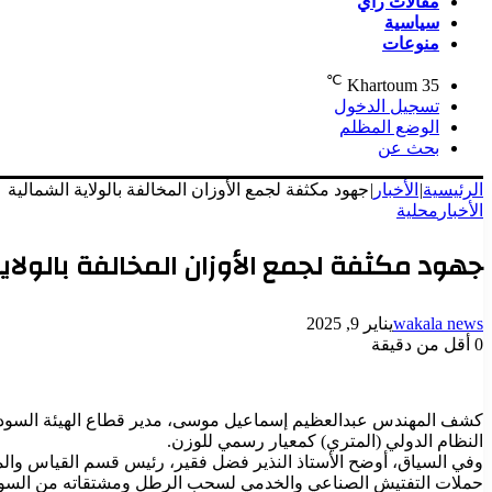
مقالات رأي
سياسية
منوعات
℃
Khartoum
35
تسجيل الدخول
الوضع المظلم
بحث عن
الرئيسية
|
الأخبار
|
جهود مكثفة لجمع الأوزان المخالفة بالولاية الشمالية
الأخبار
محلية
جهود مكثفة لجمع الأوزان المخالفة بالولاي
wakala news
يناير 9, 2025
0
أقل من دقيقة
كشف المهندس عبدالعظيم إسماعيل موسى، مدير قطاع الهيئة السودانية
النظام الدولي (المتري) كمعيار رسمي للوزن.
وفي السياق، أوضح الأستاذ النذير فضل فقير، رئيس قسم القياس والمع
حملات التفتيش الصناعي والخدمي لسحب الرطل ومشتقاته من السوق ل