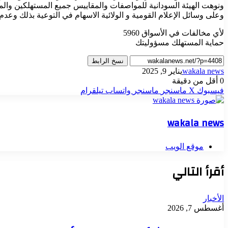
ونوهت الهيئة السودانية للمواصفات والمقاييس جميع المستهلكين والمتع
وعلى وسائل الإعلام القومية و الولائية الاسهام في التوعية بذلك وعد
لأي مخالفات في الأسواق 5960
حماية المستهلك مسؤوليتك
نسخ الرابط
wakala news
يناير 9, 2025
0
أقل من دقيقة
فيسبوك
‫X
ماسنجر
ماسنجر
واتساب
تيلقرام
wakala news
موقع الويب
أقرأ التالي
الأخبار
أغسطس 7, 2026