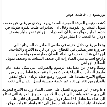
بورتسودان : فاطمة عوض
كشف رئيس الغرفة القومية للمصدرين د. وجدي ميرغني عن ضعف
تمويل المشاريع القومية وقال ان الصادرات ظلت لفترة طويلة في
حدود 2مليار دولار، مبينا ان الصادرات الزراعية نحو مليار ونصف
دولار اما الذهب 1،6مليار دولار
ودعا ميرغني خلال حديثه في ملتقى الصادرات السودانية الي
ضرورة تغير هيكلي في القطاع الزراعي لزيادة الانتاج والانتاجية،
لجهة ان هناك ضعف في العائد للفدان مقارنه مع دولة مصر.
وارجع اسباب تدني الصادرات الي ضعف السياسات وضعف تمويل
القطاع الزراعي.
وشكا وجدي من مضاعفة الرسوم والضرائب التي تمثل عقبة امام
طريق الصادرات الزراعية حيث يمر المنتج بعدة نقاط رسوم من
مواقع الانتاج مشددا على ضرورة وضع خطة لزيادة الانتاج للقفز
بالفدان من 200الي 250 عبر خطة خمسية ليصل الفدان الي 500،
دعا وجدي الي ضرورة العمل على حصاد المياه وزيادة الانتاج لتحويله
الي ري منتظم واشار الي قرب البلاد من الاسواق العربية التي تحتاج
الي غذاء بما يعادل 131مليار دولار مؤكدا ان السودان قادر على
تغطية احتياجات المنطقة بانتاج يصل الي 107مايعاد 10مليار دولار،