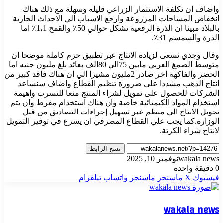
واضاف ان تكلفة الاستثمار الزراعي قليله وسهلة مع ذلك هناك
انخفاض المساحات المزروعة وارجع الاسباب الي الاحداث الجارية
بالبلاد مبينا ان الذرة الرفعية تشكل حوالي 50٪ والقمح 1،1٪ اما
الذرة والسمسم 31٪.
وقال وجدي نسعى لزيادة الانتاج عبر تطبيق حزم كاملة موضحا ان
متوسط الصمغ العربي مابين 75الي 80الف بعائد بلغ مليون جنيه اما
الحضر والفاكهة اخر صادر 2مليون مشيرا الي ان هناك فاقد كبير من
انتاج الذهب مشددا على ضرورة تنظيم القطاع واضاف سنساعد
الشركات للحصول على تمويل لشراء المنتج منعا للتسرب واهيمة
استخدام المواد الكيميائية خاصة وان هناك استخدام مفرط وان يتم
تحويل الانتاج الي منظم عبر تسهيل إجراءات التصاديق من قبل
الوزارة.كما يجب علي القطاع المصرفي ان يسرع في توفير التمويل
لانتاج شراء الكرتة.
نسخ الرابط
wakala news
نوفمبر 10, 2025
0
دقيقة واحدة
فيسبوك
‫X
ماسنجر
ماسنجر
واتساب
تيلقرام
wakala news