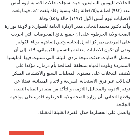
الحالات لليومين السابقين، حيث سجلت حالات الاصابة ليوم أمس
عدد (٩٤٢) اصابة و(٢٥)حالة وفاة بنسبة وفاة بلغت ٢%، فيما بلغت
الاصابات ليوم أمس الأول (١١٧٧) حالة و(٤٥) وفاة.
وأكد دكتور محمد التجاني مدير الإدارة العامة للطوارئ والأوبئة بوزارة
الصحة ولاية الخرطوم على أن جميع نتائج الفحوصات التي اجريت
على المرضى بمراكز العزل إيجابية وتبين إصابتهم بوباء الكوليرا
ونفى أن تكون الاصابات متعلقة بالتسمم الكيميائي، لافتا إلى أن
مجمل الاصابات حدثت نتيجة تردي البيئة، التي تسببت فيها المليشيا
المتمردة وتلوث المياه بمنطقة الصالحة بأم درمان، مؤكدا على
تكثيف التدخلات على مستوى المحليات السبع والاكتشاف المبكر
للحالات عبر فرق الاستجابة السريعة والاتيام الميدانية، فضلا عن
توفير الادوية والمحاليل اللازمة، والتأكد من مصادر المياه النقية،
وقطع التجاني بأن وزارة الصحة ولاية الخرطوم قادرة على مواجهة
الجائحة
والعمل على انحسارها خلال الفترة القليلة المقبلة.