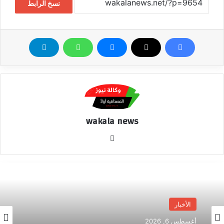
نسخ الرابط
wakala news
موق
ع
الوي
ب
الأخبار
أغسطس 6, 2026