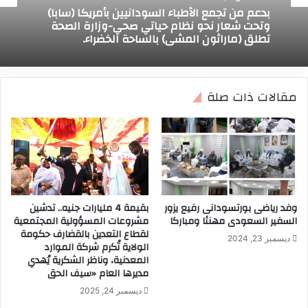
بدعم من تجمع الأطباء السودانيين بأمريكا (سابا)
وتحت شعار نحو نظام حياتي صحي-وزارة الصحة
تطلق (ماراثون المشي) بالساحة الخضراء.
مقالات ذات صلة
وفد رياضى بورتسودانى رفيع يزور
بقيمة 4 مليارات جنيه.. تدشين
السفير السعودى مهنئا ومباركا
مشروعات المسؤولية المجتمعية
لقطاع التعدين بالقضارف ​حكومة
ديسمبر 23, 2024
الولاية تُكرم شركة الموارد
المعدنية، وناظر الشكرية يُهدي
مديرها العام «سيف الحق
ديسمبر 24, 2025