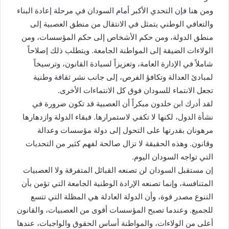
ومن هنا فإن التحدي الأكبر أمام السودان في مرحلة إعادة البناء
والتعافي الوطني يتمثل في الانتقال من منطق العصبية إلى
منطق الدولة، ومن حكم الأشخاص إلى حكم المؤسسات، ومن
الولاءات الضيقة إلى المواطنة الجامعة. ويتطلب ذلك إصلاحاً
شاملاً في الإدارة العامة، وتعزيزاً لسيادة القانون، وترسيخاً
لمبادئ العدالة وتكافؤ الفرص، إلى جانب نشر ثقافة وطنية
تجعل الانتماء للسودان فوق كل الانتماءات الأخرى.
لقد أدرك ابن خلدون مبكراً أن العصبية قد تكون ضرورة في
نشأة الدول، لكنها لا تكفي لاستمرارها. فبقاء الدولة وازدهارها
مرهونان بقدرتها على التحول إلى دولة مؤسسات وعدالة
وقانون. وهذه الحقيقة لا تزال صالحة لفهم كثير من التحديات
التي تواجه السودان اليوم.
إن مستقبل السودان لن تصنعه القبائل المتفرقة ولا العصبيات
المتنافسة، وإنما تصنعه الإرادة الوطنية الجامعة التي تؤمن بأن
التنوع مصدر قوة، وأن الدولة العادلة هي المظلة التي تتسع
للجميع. وعندما تصبح المؤسسات أقوى من العصبيات، والقانون
أعلى من الولاءات، والمواطنة أساس الحقوق والواجبات، عندها