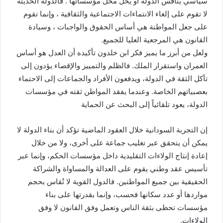
سياسي ينافس الدولة أو يحل محل مؤسساتها . فالدولة الحديثة
لا تقوم على إلغاء الانتماءات الاجتماعية والثقافية ، وإنما تقوم
على جعل المواطنة هي أساس الحقوق والواجبات ، وسيادة
القانون هي المرجعية العليا للجميع.
ولعل من أبرز ما يميز فكر ابن خلدون تأكيده أن العدل هو أساس
العمران واستقرار الملك. فالظلم والتمييز والإقصاء يؤدون إلى
تآكل الثقة في الدولة، ويدفعون الأفراد والجماعات إلى الاحتماء
بعصبياتهم الخاصة. وعندما يفقد المواطن ثقته في مؤسسات
الدولة، يعود تلقائياً إلى البحث عن الحماية
إن التجربة السودانية خلال العقود الماضية تؤكد أن بناء الدولة لا
يمكن أن يتحقق عبر تغليب جماعة على أخرى، ولا من خلال
إعادة إنتاج الولاءات التقليدية داخل مؤسسات الحكم، وإنما عبر
تأسيس عقد وطني يقوم على العدالة والمساواة والشراكة
الحقيقية بين جميع المواطنين. فالدول القوية لا تُقاس بحجم
مواردها أو عدد سكانها فحسب، وإنما بقدرتها على بناء
مؤسسات تحظى بثقة الناس وتعمل وفق القانون لا وفق
الولاءات.