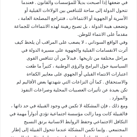
في ضعفها إذا أصبحت بديلاً للمؤسسات والقانون . فعندما
تتحول الدولة إلى ساحة للتنافس بين الولاءات القبلية أو
الأسرية أو الجهوية أو الانتماءات ، فتتراجع المصلحة العامة ،
وتضعف هيبة الدولة ، بل تصبح رهينة لهذه الانتماءات للجماعة
مقدماً على الانتماء للوطن.
وفي الواقع السوداني ، لا يصعب على المراقب أن يلحظ كيف
أثرت الانقسامات القبلية والجهوية على مسيرة الدولة في
مراحل مختلفة من تاريخها . فبدلاً من أن تتنافس القوى
السياسية حول البرامج والرؤى الوطنية ، كثيراً ما طغت
اعتبارات الانتماء القبلي أو الجهوي على معايير الكفاءة
والاستحقاق . كما أن النزاعات التي شهدتها بعض الأقاليم لم
تكن بعيدة عن تأثيرات العصبيات المحلية وصراعات النفوذ
والموارد .
ومع ذلك ، فإن المشكلة لا تكمن في وجود القبيلة في حد ذاتها ،
فالقبيلة كانت وما زالت مؤسسة اجتماعية تؤدي أدواراً مهمة في
التكافل الاجتماعي وحفظ الروابط الانسانية برتق النسيج
المجتمعي . وإنما تكمن المشكلة عندما تتحول القبيلة إلى إطار