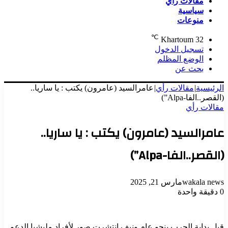
مقالات رأي
سياسية
منوعات
℃
Khartoum
32
تسجيل الدخول
الوضع المظلم
بحث عن
الرئيسية
|
مقالات رأي
|
عامرالسيد (عامرون) يكتب : يا ساريا..
(القصر..الفا-Alpa”)
مقالات رأي
عامرالسيد (عامرون) يكتب : يا ساريا..
(القصر..الفا-Alpa”)
wakala news
مارس 21, 2025
0
دقيقة واحدة
قبل بداية الحرب بنحو عام ونيف انتشرت صور لأفراد مليشيا الدعم