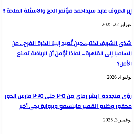
إبر الحروف عابد سيداحمد مؤتمر الحج والاسئلة الملحة !!
فبراير 22, 2025
شذى الشريف تكتب..حين تُعيد إلينا الكرة الفرح… من
السامبا إلى القاهرة… لماذا أؤمن أن الرياضة تصنع
الأمل؟
يوليو 4, 2026
رؤى متجددة ابشر رفاي من ٢٠٠٥ حتى ٢٠٢٥ فارس الدور
محقور وكلام القصير مابنسمع وبرواية بجي أخير
نوفمبر 3, 2025