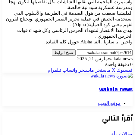
واستمرت الملحمة التي نقلتها الشاشات بكل تفاصيلها لتكون نهجا
ومدرسة عسكرية سودانية خالصة..
المليشيا صعقت من هول الصدمة في الطريقة والأسلوب الذي
استخدمه الجيش في عملية تحرير القصر الجمهوري..وتحتاج لقرون
لفهم معنى كود العملية( Alpha)..
نهدي هذا الانتصار لشهداء الحرس الرئاسي وكل شهداء قوات
الحرس الجمهوري..
واخير.. يا ساريا.. الفا Alpha حوول كلم القيادة.
نسخ الرابط
wakala news
مارس 21, 2025
0
دقيقة واحدة
فيسبوك
‫X
ماسنجر
ماسنجر
واتساب
تيلقرام
wakala news
موقع الويب
أقرأ التالي
مقالات رأي