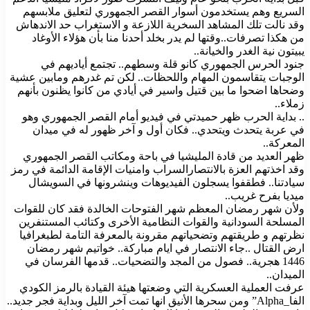
السريع وهم يستخدمون أسوار القصر الجمهوري لتعليق ملابسهم
وقد نالت تلك المشاهد السخرية اللازعة و الاستغراب حد الاندهاش
من هكذا تصرفات..وقتها لم يدر بخلد أحدنا منا بأن هؤلاء الأوغاد
يبيتون نية الغدر والخيانة..
جنود الحرس الجمهوري كانو قلة وسطهم.. تجتمع أياديهم في
الوجبات يتقاسمون المهام واللحظات.. لكن تم غدرهم ومابين عشية
وضحاها اضحوا ما بين قتيل واسير في أيادي من كانوا يظنون بأنهم
زملاء..
.. بداية الحرب ظهر حميدتي في فيديو أمام القصر الجمهوري وهو
في عربة يتحدث ويتحدي.. فكان أول و آخر ظهور له في ميدان
المعركة..
ظهر العديد من قادة المليشيا في باحة ومكاتب القصر الجمهوري
وقد اخذتهم العزة بالانتصارالسراب وامنيات الإقامة الدائمة في رمز
سيادتنا.. فطقفوا يسجلون الفيديوهات وينشرونها في السويشال
ميديا بفرح غريب..
ولأن شهر رمضان المعظم شهر الفتوحات الخالدة فقد كان للقوات
المسلحة السودانية والقوات النظامية الأخرى وكتائب المستنفرين
نظرتهم و طريقتهم وتضحياتهم مقرونة بالمعرفة التامة لطبغرافيا
ارض القتال ..جاء الانتصار في ايام مباركة.. خواتيم شهر رمضان
1446 هجرية.. فصول من المجد والتضحيات.. قدمها الفرسان في
الميدان..
عرفت العملية العسكرية التي وضعتها هيئة القيادة بالرمز الكودي
الفا_Alpha” ومن سحرها الأنيق انها تمت آخر الليل وبداية فجر جديد..