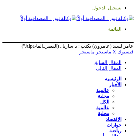
تسجيل الدخول
القائمة
عامرالسيد (عامرون) يكتب : يا ساريا.. (القصر..الفا-Alpa”)
فيسبوك
‫X
ماسنجر
ماسنجر
المقال السابق
المقال التالي
الرئيسية
الأخبار
عالمية
محلية
الكل
عالمية
محلية
الإقتصاد
حوارات
رياضة