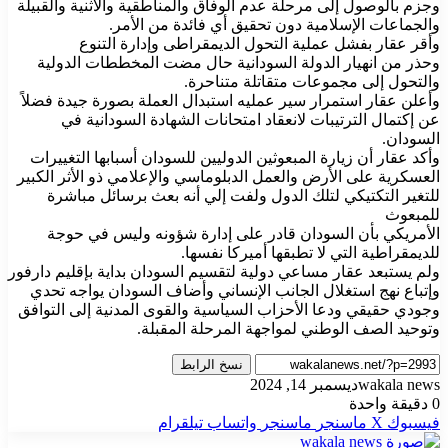
وجزم بالوصول إلى مرحلة عدم الوفاق والمناطقية والاثنية والقبيلة
والجماعات الإسلامية دون تحقيق أي فائدة من الأمر.
وأقر عقار بفشل عملية التحول الديمقراطى وإدارة التنوع
وحذر من انهيار الدولة السودانية حال مضت المخططات الدولية
والتحول إلى مجموعات متقاتلة متناحرة.
وأعلن عقار استمرار سير عمليه استبدال العملة بصورة جيدة فضلاً
عن إكتمال الترتيبات لانعقاد امتحانات الشهادة السودانية في
السودان.
وأكد عقار أن زيارة المبعوثين الدوليين للسودان أسبابها التغييرات
العسكرية على الأرض والعمل الدبلوماسي والإعلامي ذو الأثر الكبير
للتغير التكتيكي لتلك الدول ولفت إلي أنه بعث برسائل مباشرة
للمبعوث
الأمريكي بأن السودان قادر على إدارة شؤونه وليس في حوجة
للديمقراطية التي لا تطبقها أميركا نفسها.
ولم يستبعد عقار مساعي دولية لتقسيم السودان بداية بإقليم دارفور
وإتباع نهج استغلال الجانب الإنساني وأضاف السودان يواجه تحدي
وجودي حقيقي ودعا الأحزاب السياسية والقوى المدنية إلى التوافق
وتوحيد الصف الوطني لمواجهة المرحلة المقبلة.
نسخ الرابط
wakala news
ديسمبر 14, 2024
0
دقيقة واحدة
فيسبوك
‫X
ماسنجر
ماسنجر
واتساب
تيلقرام