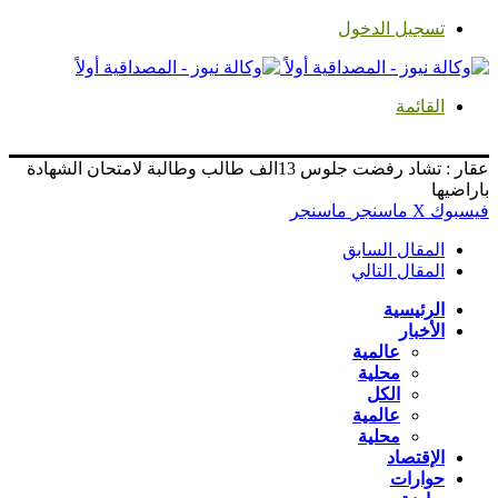
تسجيل الدخول
القائمة
عقار : تشاد رفضت جلوس 13الف طالب وطالبة لامتحان الشهادة
باراضيها
فيسبوك
‫X
ماسنجر
ماسنجر
المقال السابق
المقال التالي
الرئيسية
الأخبار
عالمية
محلية
الكل
عالمية
محلية
الإقتصاد
حوارات