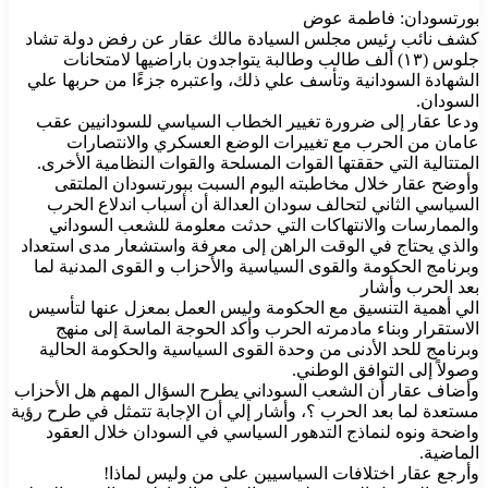
بورتسودان: فاطمة عوض
كشف نائب رئيس مجلس السيادة مالك عقار عن رفض دولة تشاد
جلوس (١٣) ألف طالب وطالبة يتواجدون باراضيها لامتحانات
الشهادة السودانية وتأسف علي ذلك، واعتبره جزءًا من حربها علي
السودان.
ودعا عقار إلى ضرورة تغيير الخطاب السياسي للسودانيين عقب
عامان من الحرب مع تغييرات الوضع العسكري والانتصارات
المتتالية التي حققتها القوات المسلحة والقوات النظامية الأخرى.
وأوضح عقار خلال مخاطبته اليوم السبت ببورتسودان الملتقى
السياسي الثاني لتحالف سودان العدالة أن أسباب اندلاع الحرب
والممارسات والانتهاكات التي حدثت معلومة للشعب السوداني
والذي يحتاج في الوقت الراهن إلى معرفة واستشعار مدى استعداد
وبرنامج الحكومة والقوى السياسية والأحزاب و القوى المدنية لما
بعد الحرب وأشار
الي أهمية التنسيق مع الحكومة وليس العمل بمعزل عنها لتأسيس
الاستقرار وبناء مادمرته الحرب وأكد الحوجة الماسة إلى منهج
وبرنامج للحد الأدنى من وحدة القوى السياسية والحكومة الحالية
وصولاً إلى التوافق الوطني.
وأضاف عقار أن الشعب السوداني يطرح السؤال المهم هل الأحزاب
مستعدة لما بعد الحرب ؟، وأشار إلي أن الإجابة تتمثل في طرح رؤية
واضحة ونوه لنماذج التدهور السياسي في السودان خلال العقود
الماضية.
وأرجع عقار اختلافات السياسيين على من وليس لماذا!