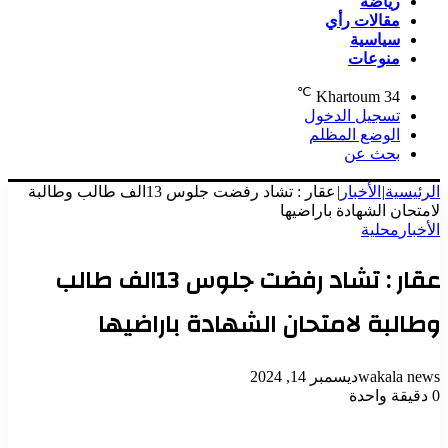
رياضة
مقالات رأي
سياسية
منوعات
℃
Khartoum
34
تسجيل الدخول
الوضع المظلم
بحث عن
الرئيسية
|
الأخبار
|
عقار : تشاد رفضت جلوس 13الف طالب وطالبة
لامتحان الشهادة باراضيها
الأخبار
محلية
عقار : تشاد رفضت جلوس 13الف طالب
وطالبة لامتحان الشهادة باراضيها
wakala news
ديسمبر 14, 2024
0
دقيقة واحدة